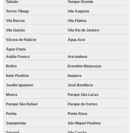
Taboão
Tanque Grande
Torres Tibagy
Vila Augusta
Vila Barros
Vila Fátima
Vila Galvão
Vila Rio de Janeiro
Várzea do Palácio
Água Azul
Água Chata
Anália Franco
Aricanduva
Belém
Ermelino Matarazzo
Itaim Paulista
Itaquera
Jardim Iguatemi
José Bonifácio
Mooca
Parque São Lucas
Parque São Rafael
Parque do Carmo
Penha
Ponte Rasa
Sapopemba
São Miguel Paulista
Tatuapé
Vila Carrão