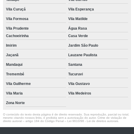
Vila Curuçá
Vila Esperança
Vila Formosa
Vila Matilde
Vila Prudente
Água Rasa
Cachoeirinha
Casa Verde
Imirim
Jardim São Paulo
Jaçanã
Lauzane Paulista
Mandaqui
Santana
Tremembé
Tucuruvi
Vila Guilherme
Vila Gustavo
Vila Maria
Vila Medeiros
Zona Norte
O conteúdo do texto desta página é de direito reservado. Sua reprodução, parcial ou total,
mesmo citando nossos links, é proibida sem a autorização do autor. Crime de violação de
direito autoral – artigo 184 do Código Penal –
Lei 9610/98 - Lei de direitos autorais
.