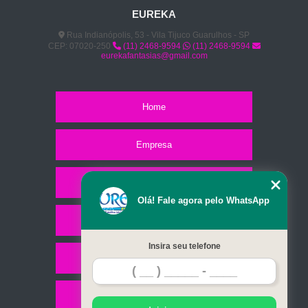
EUREKA
Rua Indianópolis, 53 - Vila Tijuco Guarulhos - SP
CEP: 07020-250
(11) 2468-9594
(11) 2468-9594
eurekafantasias@gmail.com
Home
Empresa
Missão
Olá! Fale agora pelo WhatsApp
Serviços
Insira seu telefone
Contato
Mapa do site