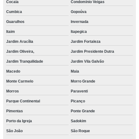
Cocaia
Condomínio Veigas
Cumbica
Gopoúva
Guarulhos
Invernada
Itaim
Itapegica
Jardim Aracília
Jardim Fortaleza
Jardim Oliveira,
Jardim Presidente Dutra
Jardim Tranquilidade
Jardim Vila Galvão
Macedo
Maia
Monte Carmelo
Morro Grande
Morros
Paraventi
Parque Continental
Picanço
Pimentas
Ponte Grande
Porto da Igreja
Sadokim
São João
São Roque