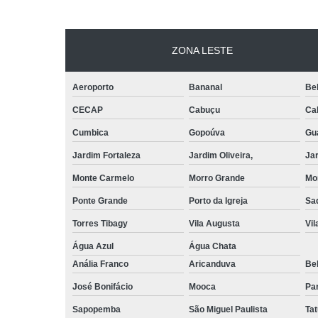
ZONA LESTE
Aeroporto
Bananal
Bel
CECAP
Cabuçu
Ca
Cumbica
Gopoúva
Gu
Jardim Fortaleza
Jardim Oliveira,
Jar
Monte Carmelo
Morro Grande
Mo
Ponte Grande
Porto da Igreja
Sa
Torres Tibagy
Vila Augusta
Vil
Água Azul
Água Chata
Anália Franco
Aricanduva
Be
José Bonifácio
Mooca
Pa
Sapopemba
São Miguel Paulista
Ta