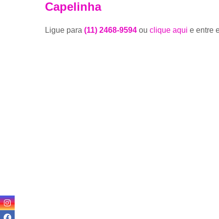
Capelinha
Ligue para
(11) 2468-9594
ou
clique aqui
e entre 