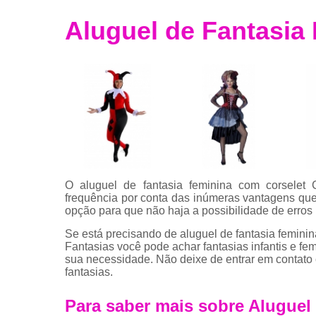
pirata
Aluguel de Fantasia
Fantasias
plus size
Locação
de
fantasias
pirata
Locação
de
fantasias
plus size
O aluguel de fantasia feminina com corsele
frequência por conta das inúmeras vantagens que 
opção para que não haja a possibilidade de erros
Se está precisando de aluguel de fantasia femini
Fantasias você pode achar fantasias infantis e fe
sua necessidade. Não deixe de entrar em contato
fantasias.
Para saber mais sobre Aluguel