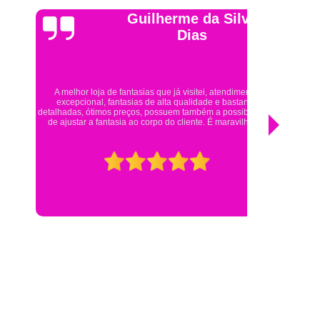
s Size de Festa
Fantasia Plus Size Feminina
Guilherme da Silva
Fantasia Plus Size Halloween
Dias
rada
Locação de Fantasia Pirata Cigana
Locação de Fantasia Pirata de Luxo
A melhor loja de fantasias que já visitei, atendimento
ocação de Fantasia Pirata Feminina Infantil
excepcional, fantasias de alta qualidade e bastante
Excelen
detalhadas, ótimos preços, possuem também a possibilidade
xo
Locação de Fantasia Pirata Infantil
de ajustar a fantasia ao corpo do cliente. É maravilhoso.
Locação de Fantasia Pirata Simples
cação de Fantasias Pirata de Luxo Feminina
ocação de Fantasia Halloween Plus Size
cação de Fantasia Plus Size Branca de Neve
Locação de Fantasia Plus Size com Corpete
Locação de Fantasia Plus Size Feminina
Locação de Fantasia Plus Size Halloween
ação de Fantasia Plus Size Rainha de Copas