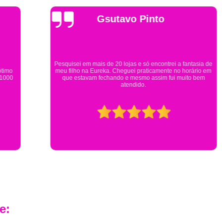
Fantasia Plus Size com Corpete
Fantasia Plu
Gsutavo Pinto
Fantasia Plus Size Festa
Locação de Fantasia de Pirata Preta e Dou
Locação de Fantasia Pirata Criativa
Pesquisei em mais de 20 lojas e só encontrei a fantasia de
Locação de Fantasia Pirata Feminina
L
meu filho na Eureka. Cheguei praticamente no horário em
que estavam fechando e mesmo assim fui muito bem
Locação de Fantasia Pirata Feminina Lu
atendido.
Locação de Fantasia Pirata Masculina
Locação de Fantasia Piratas do Caribe
Lo
Locação de Fantasia Bela Plus Size
L
Locação de Fantasia Plus Size Anos 60
Lo
Locação de Fantasia Plus Size Carnaval
Locação de Fantasia Plus Size de Luxo
Locação de Fantasia Plus Size Festa
e:
Locação de Fantasia Plus Size Pirata
Loc