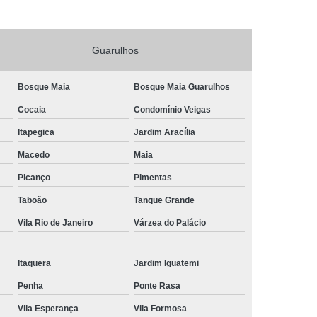
Guarulhos
Bosque Maia
Bosque Maia Guarulhos
Cocaia
Condomínio Veigas
Itapegica
Jardim Aracília
Macedo
Maia
Picanço
Pimentas
Taboão
Tanque Grande
Vila Rio de Janeiro
Várzea do Palácio
Itaquera
Jardim Iguatemi
Penha
Ponte Rasa
Vila Esperança
Vila Formosa