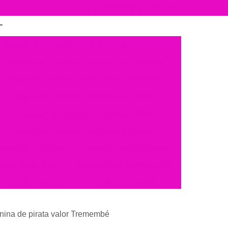
(11) 2468-9594
(11) 2468-9594
Aluguel de Fantasia Feminina Carnaval
Aluguel de Fantasia Feminina com Corselet
Aluguel de Fantasia Feminina de Halloween
Aluguel de Fantasia Feminina de Pirata
ói
Aluguel de Fantasia Feminina Egípcia
Aluguel de Fantasia Feminina Simples
 Anos 60 Feminina
Fantasia Anos 60 Homem
fantil Masculina
Fantasia Anos 60 Masculino
 Anos 60 Plus Size
Fantasia de Anos 60
Fantasia de Anos 60 Infantil
inina de pirata valor Tremembé
ia com Corset
Fantasia Feminina Bruxa