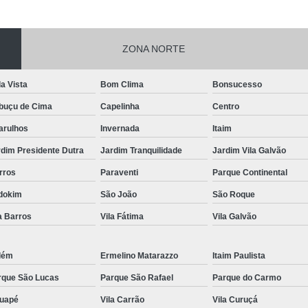
ZONA NORTE
a Vista
Bom Clima
Bonsucesso
buçu de Cima
Capelinha
Centro
arulhos
Invernada
Itaim
dim Presidente Dutra
Jardim Tranquilidade
Jardim Vila Galvão
rros
Paraventi
Parque Continental
dokim
São João
São Roque
a Barros
Vila Fátima
Vila Galvão
lém
Ermelino Matarazzo
Itaim Paulista
rque São Lucas
Parque São Rafael
Parque do Carmo
tuapé
Vila Carrão
Vila Curuçá