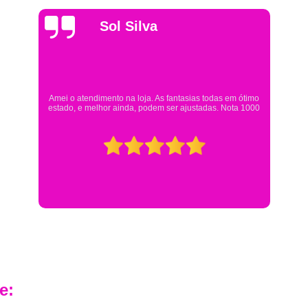
Fantasia Plus Size com Corpete
Fantasia Plu
Gsutavo Pinto
Fantasia Plus Size Festa
Locação de Fantasia de Pirata Preta e Dou
Locação de Fantasia Pirata Criativa
Pesquisei em mais de 20 lojas e só encontrei a fantasia de
Locação de Fantasia Pirata Feminina
L
meu filho na Eureka. Cheguei praticamente no horário em
que estavam fechando e mesmo assim fui muito bem
Locação de Fantasia Pirata Feminina Lu
atendido.
Locação de Fantasia Pirata Masculina
Locação de Fantasia Piratas do Caribe
Lo
Locação de Fantasia Bela Plus Size
L
Locação de Fantasia Plus Size Anos 60
Lo
Locação de Fantasia Plus Size Carnaval
Locação de Fantasia Plus Size de Luxo
Locação de Fantasia Plus Size Festa
e:
Locação de Fantasia Plus Size Pirata
Loc