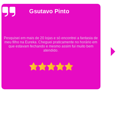
s Size de Festa
Fantasia Plus Size Feminina
Guilherme da Silva
Fantasia Plus Size Halloween
Dias
rada
Locação de Fantasia Pirata Cigana
Locação de Fantasia Pirata de Luxo
A melhor loja de fantasias que já visitei, atendimento
ocação de Fantasia Pirata Feminina Infantil
excepcional, fantasias de alta qualidade e bastante
Excel
detalhadas, ótimos preços, possuem também a possibilidade
xo
Locação de Fantasia Pirata Infantil
de ajustar a fantasia ao corpo do cliente. É maravilhoso.
Locação de Fantasia Pirata Simples
cação de Fantasias Pirata de Luxo Feminina
ocação de Fantasia Halloween Plus Size
cação de Fantasia Plus Size Branca de Neve
Locação de Fantasia Plus Size com Corpete
Locação de Fantasia Plus Size Feminina
Locação de Fantasia Plus Size Halloween
ação de Fantasia Plus Size Rainha de Copas