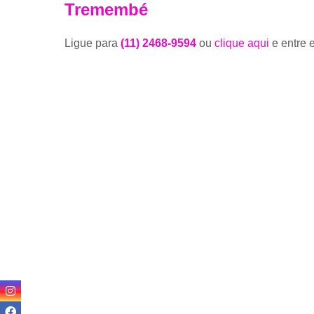
Tremembé
Ligue para
(11) 2468-9594
ou
clique aqui
e entre 