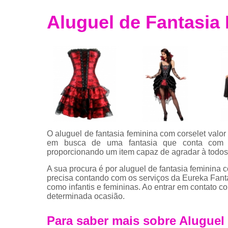
pirata
Aluguel de Fantasia
Fantasias
plus size
Locação
de
fantasias
pirata
Locação
de
fantasias
plus size
O aluguel de fantasia feminina com corselet valo
em busca de uma fantasia que conta com e
proporcionando um item capaz de agradar à todos
A sua procura é por aluguel de fantasia feminina 
precisa contando com os serviços da Eureka Fanta
como infantis e femininas. Ao entrar em contato c
determinada ocasião.
Para saber mais sobre Aluguel