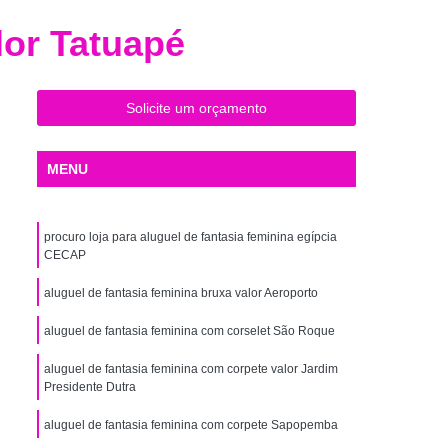
Fantasia Feminina Coelhinha
lor Tatuapé
n
Fantasia Feminina de Pirata
a Feminina Egípcia
Fantasia Feminina Luxo
Solicite um orçamento
nina Simples
Fantasia Feminina Super Luxo
a Infantil Abelha
Fantasia Infantil Anos 80
MENU
ntil Carnaval
Fantasia Infantil de Bruxa
il Heróis
Fantasia Infantil Homem de Ferro
procuro loja para aluguel de fantasia feminina egípcia
antil Moana
Fantasia Masculina Anos 60
CECAP
80
Fantasia Masculina Anos 80
aluguel de fantasia feminina bruxa valor Aeroporto
Fantasia Masculina Carnaval
aluguel de fantasia feminina com corselet São Roque
o
Fantasia Masculina de Carnaval
aluguel de fantasia feminina com corpete valor Jardim
Fantasia Masculina Elegante
Presidente Dutra
Fantasia Masculina Halloween
aluguel de fantasia feminina com corpete Sapopemba