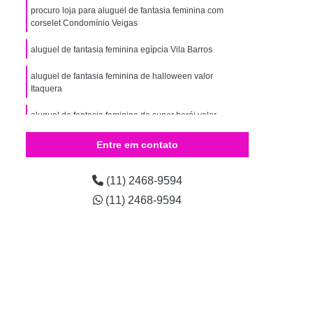
arnaval Hippie
Fantasia Carnaval Jasmine
procuro loja para aluguel de fantasia feminina com
corselet Condomínio Veigas
antasia de Carnaval para Casal
aluguel de fantasia feminina egípcia Vila Barros
Fantasia para Carnaval Casal
Fantasia para Carnaval de Rua
aluguel de fantasia feminina de halloween valor
Itaquera
Fantasia para Carnaval Homem
aluguel de fantasia feminina de super herói valor
Fantasia para Carnaval Masculina
Paraventi
Entre em contato
sia Pirata Cigana
Fantasia Pirata Criativa
procuro loja para aluguel de fantasia feminina simples
Bom Clima
de Luxo Feminina
Fantasia Pirata Feminina
(11) 2468-9594
Pirata Feminina Luxo
Fantasia Pirata Infantil
(11) 2468-9594
rata Simples
Fantasia Piratas do Caribe
 Size
Fantasia Bela Plus Size
oween Plus Size
Fantasia Plus Size Anos 60
ve
Fantasia Plus Size Carnaval