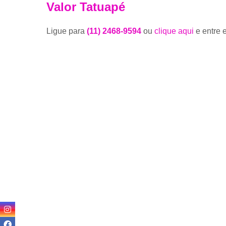
Valor Tatuapé
Ligue para
(11) 2468-9594
ou
clique aqui
e entre 