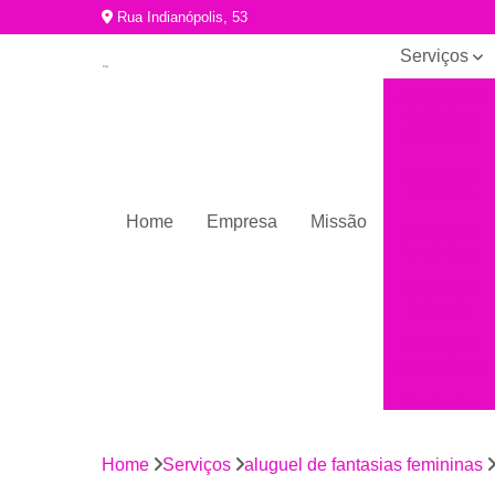
Rua Indianópolis, 53
Serviços
Aluguel de
fantasias
femininas
Fantasias
anos 60
Home
Empresa
Missão
Fantasias
femininas
Fantasias
infantis
Fantasias
masculinas
Fantasias
para
carnaval
Home
Serviços
aluguel de fantasias femininas
Fantasias