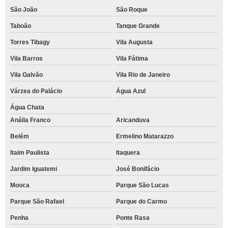
São João
São Roque
Taboão
Tanque Grande
Torres Tibagy
Vila Augusta
Vila Barros
Vila Fátima
Vila Galvão
Vila Rio de Janeiro
Várzea do Palácio
Água Azul
Água Chata
Anália Franco
Aricanduva
Belém
Ermelino Matarazzo
Itaim Paulista
Itaquera
Jardim Iguatemi
José Bonifácio
Mooca
Parque São Lucas
Parque São Rafael
Parque do Carmo
Penha
Ponte Rasa