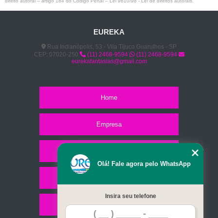
direito autoral – artigo 184 do Código Penal –
Lei 9610/98 - Lei de direitos autorais
.
EUREKA
Rua Indianópolis, 53 - Vila Tijuco Guarulhos - SP
CEP: 07020-250
(11) 2468-9594
(11) 2468-9594
eurekafantasias@gmail.com
Home
Empresa
Missão
Olá! Fale agora pelo WhatsApp
Serviços
Insira seu telefone
Contato