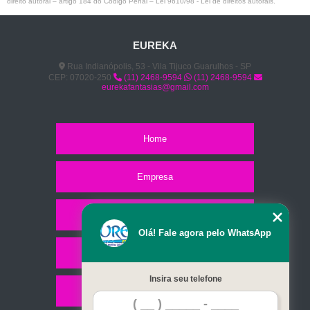
direito autoral – artigo 184 do Código Penal –
Lei 9610/98 - Lei de direitos autorais
.
EUREKA
Rua Indianópolis, 53 - Vila Tijuco Guarulhos - SP
CEP: 07020-250
(11) 2468-9594
(11) 2468-9594
eurekafantasias@gmail.com
Home
Empresa
Missão
Olá! Fale agora pelo WhatsApp
Serviços
Insira seu telefone
Contato