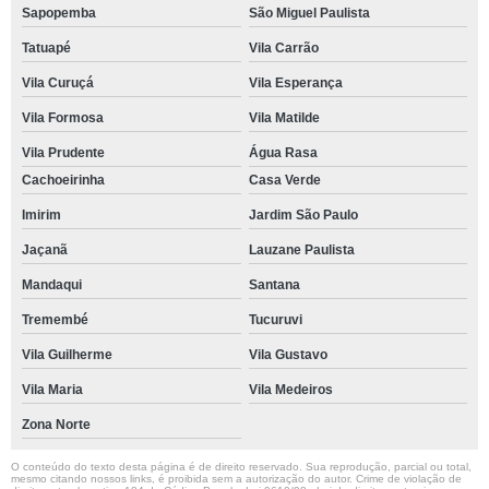
Sapopemba
São Miguel Paulista
Tatuapé
Vila Carrão
Vila Curuçá
Vila Esperança
Vila Formosa
Vila Matilde
Vila Prudente
Água Rasa
Cachoeirinha
Casa Verde
Imirim
Jardim São Paulo
Jaçanã
Lauzane Paulista
Mandaqui
Santana
Tremembé
Tucuruvi
Vila Guilherme
Vila Gustavo
Vila Maria
Vila Medeiros
Zona Norte
O conteúdo do texto desta página é de direito reservado. Sua reprodução, parcial ou total,
mesmo citando nossos links, é proibida sem a autorização do autor. Crime de violação de