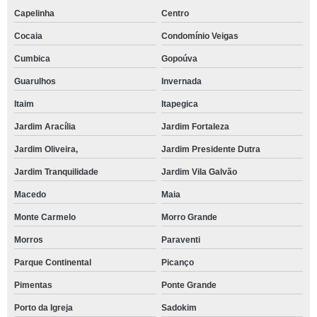
Capelinha
Centro
Cocaia
Condomínio Veigas
Cumbica
Gopoúva
Guarulhos
Invernada
Itaim
Itapegica
Jardim Aracília
Jardim Fortaleza
Jardim Oliveira,
Jardim Presidente Dutra
Jardim Tranquilidade
Jardim Vila Galvão
Macedo
Maia
Monte Carmelo
Morro Grande
Morros
Paraventi
Parque Continental
Picanço
Pimentas
Ponte Grande
Porto da Igreja
Sadokim