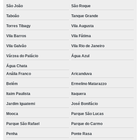
São João
São Roque
Taboão
Tanque Grande
Torres Tibagy
Vila Augusta
Vila Barros
Vila Fátima
Vila Galvão
Vila Rio de Janeiro
Várzea do Palácio
Água Azul
Água Chata
Anália Franco
Aricanduva
Belém
Ermelino Matarazzo
Itaim Paulista
Itaquera
Jardim Iguatemi
José Bonifácio
Mooca
Parque São Lucas
Parque São Rafael
Parque do Carmo
Penha
Ponte Rasa