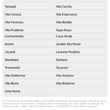
Tatuapé
Vila Carrão
Vila Curuçá
Vila Esperança
Vila Formosa
Vila Matilde
Vila Prudente
Água Rasa
Cachoeirinha
Casa Verde
Imirim
Jardim São Paulo
Jaçanã
Lauzane Paulista
Mandaqui
Santana
Tremembé
Tucuruvi
Vila Guilherme
Vila Gustavo
Vila Maria
Vila Medeiros
Zona Norte
O conteúdo do texto desta página é de direito reservado. Sua reprodução, parcial ou total,
mesmo citando nossos links, é proibida sem a autorização do autor. Crime de violação de
direito autoral – artigo 184 do Código Penal –
Lei 9610/98 - Lei de direitos autorais
.