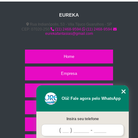
EUREKA
Rua Indianópolis, 53 - Vila Tijuco Guarulhos - SP
CEP: 07020-250
(11) 2468-9594
(11) 2468-9594
eurekafantasias@gmail.com
Home
Empresa
Missão
Olá! Fale agora pelo WhatsApp
Serviços
Insira seu telefone
Contato