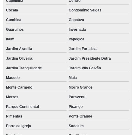
Capelinha
Centro
Cocaia
Condomínio Veigas
Cumbica
Gopoúva
Guarulhos
Invernada
Itaim
Itapegica
Jardim Aracília
Jardim Fortaleza
Jardim Oliveira,
Jardim Presidente Dutra
Jardim Tranquilidade
Jardim Vila Galvão
Macedo
Maia
Monte Carmelo
Morro Grande
Morros
Paraventi
Parque Continental
Picanço
Pimentas
Ponte Grande
Porto da Igreja
Sadokim