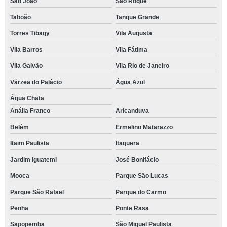
São João
São Roque
Taboão
Tanque Grande
Torres Tibagy
Vila Augusta
Vila Barros
Vila Fátima
Vila Galvão
Vila Rio de Janeiro
Várzea do Palácio
Água Azul
Água Chata
Anália Franco
Aricanduva
Belém
Ermelino Matarazzo
Itaim Paulista
Itaquera
Jardim Iguatemi
José Bonifácio
Mooca
Parque São Lucas
Parque São Rafael
Parque do Carmo
Penha
Ponte Rasa
Sapopemba
São Miguel Paulista