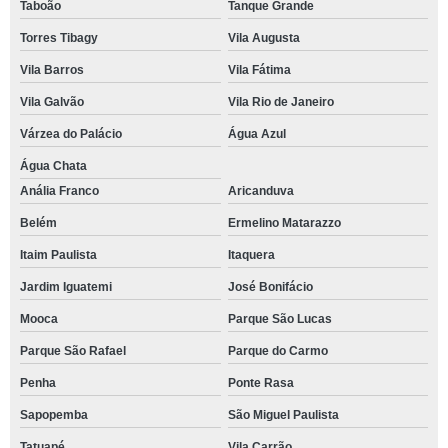
Taboão
Tanque Grande
Torres Tibagy
Vila Augusta
Vila Barros
Vila Fátima
Vila Galvão
Vila Rio de Janeiro
Várzea do Palácio
Água Azul
Água Chata
Anália Franco
Aricanduva
Belém
Ermelino Matarazzo
Itaim Paulista
Itaquera
Jardim Iguatemi
José Bonifácio
Mooca
Parque São Lucas
Parque São Rafael
Parque do Carmo
Penha
Ponte Rasa
Sapopemba
São Miguel Paulista
Tatuapé
Vila Carrão