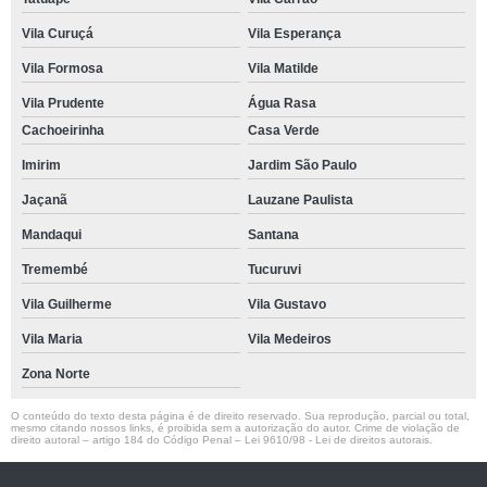
Vila Curuçá
Vila Esperança
Vila Formosa
Vila Matilde
Vila Prudente
Água Rasa
Cachoeirinha
Casa Verde
Imirim
Jardim São Paulo
Jaçanã
Lauzane Paulista
Mandaqui
Santana
Tremembé
Tucuruvi
Vila Guilherme
Vila Gustavo
Vila Maria
Vila Medeiros
Zona Norte
O conteúdo do texto desta página é de direito reservado. Sua reprodução, parcial ou total,
mesmo citando nossos links, é proibida sem a autorização do autor. Crime de violação de
direito autoral – artigo 184 do Código Penal –
Lei 9610/98 - Lei de direitos autorais
.