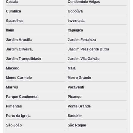
Cocaia
Condomínio Veigas
Cumbica
Gopoúva
Guarulhos
Invernada
Itaim
Itapegica
Jardim Aracília
Jardim Fortaleza
Jardim Oliveira,
Jardim Presidente Dutra
Jardim Tranquilidade
Jardim Vila Galvão
Macedo
Maia
Monte Carmelo
Morro Grande
Morros
Paraventi
Parque Continental
Picanço
Pimentas
Ponte Grande
Porto da Igreja
Sadokim
São João
São Roque