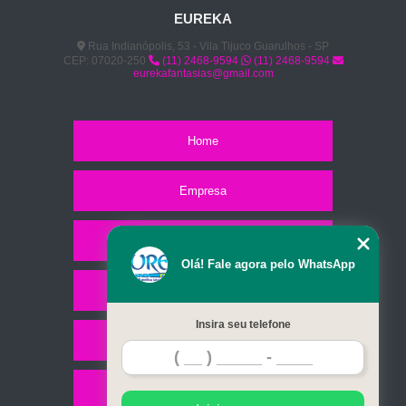
EUREKA
Rua Indianópolis, 53 - Vila Tijuco Guarulhos - SP
CEP: 07020-250
(11) 2468-9594
(11) 2468-9594
eurekafantasias@gmail.com
Home
Empresa
Missão
Olá! Fale agora pelo WhatsApp
Serviços
Insira seu telefone
Contato
Mapa do site