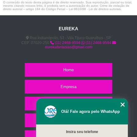
O conteúdo do texto desta página é de direito reservado. Sua reprodução, parcial ou total,
mesmo citando nossos links, é proibida sem a autorização do autor. Crime de violação de
direito autoral – artigo 184 do Código Penal –
Lei 9610/98 - Lei de direitos autorais
.
EUREKA
Rua Indianópolis, 53 - Vila Tijuco Guarulhos - SP
CEP: 07020-250
(11) 2468-9594
(11) 2468-9594
eurekafantasias@gmail.com
Home
Empresa
Missão
Olá! Fale agora pelo WhatsApp
Serviços
Insira seu telefone