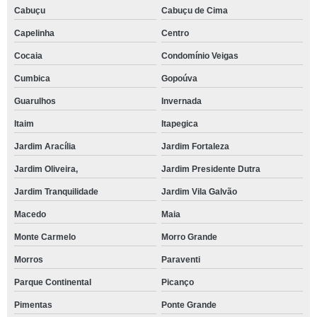
Cabuçu
Cabuçu de Cima
Capelinha
Centro
Cocaia
Condomínio Veigas
Cumbica
Gopoúva
Guarulhos
Invernada
Itaim
Itapegica
Jardim Aracília
Jardim Fortaleza
Jardim Oliveira,
Jardim Presidente Dutra
Jardim Tranquilidade
Jardim Vila Galvão
Macedo
Maia
Monte Carmelo
Morro Grande
Morros
Paraventi
Parque Continental
Picanço
Pimentas
Ponte Grande