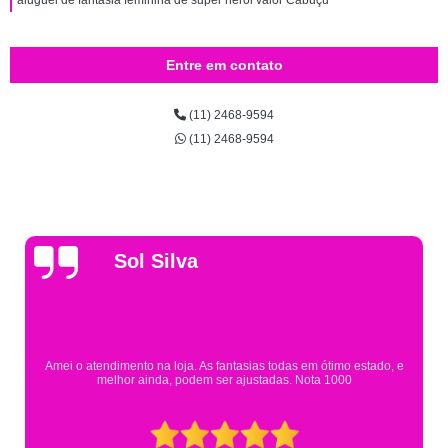
aluguel de fantasia feminina de super herói valor Cabuçu
Entre em contato
(11) 2468-9594
(11) 2468-9594
Gsutavo Pinto
Pesquisei em mais de 20 lojas e só encontrei a fantasia de meu filho na
Eureka. Cheguei praticamente no horário em que estavam fechando e
mesmo assim fui muito bem atendido.