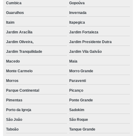
Cumbica
Gopoúva
Guarulhos
Invernada
Itaim
Itapegica
Jardim Aracília
Jardim Fortaleza
Jardim Oliveira,
Jardim Presidente Dutra
Jardim Tranquilidade
Jardim Vila Galvão
Macedo
Maia
Monte Carmelo
Morro Grande
Morros
Paraventi
Parque Continental
Picanço
Pimentas
Ponte Grande
Porto da Igreja
Sadokim
São João
São Roque
Taboão
Tanque Grande