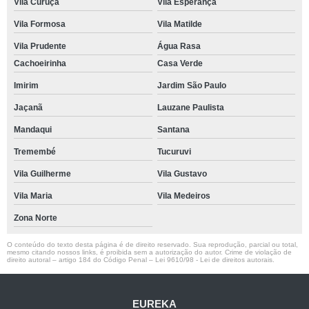
Vila Curuçá
Vila Esperança
Vila Formosa
Vila Matilde
Vila Prudente
Água Rasa
Cachoeirinha
Casa Verde
Imirim
Jardim São Paulo
Jaçanã
Lauzane Paulista
Mandaqui
Santana
Tremembé
Tucuruvi
Vila Guilherme
Vila Gustavo
Vila Maria
Vila Medeiros
Zona Norte
O conteúdo do texto desta página é de direito reservado. Sua reprodução, parcial ou total,
mesmo citando nossos links, é proibida sem a autorização do autor. Crime de violação de
direito autoral – artigo 184 do Código Penal –
Lei 9610/98 - Lei de direitos autorais
.
EUREKA