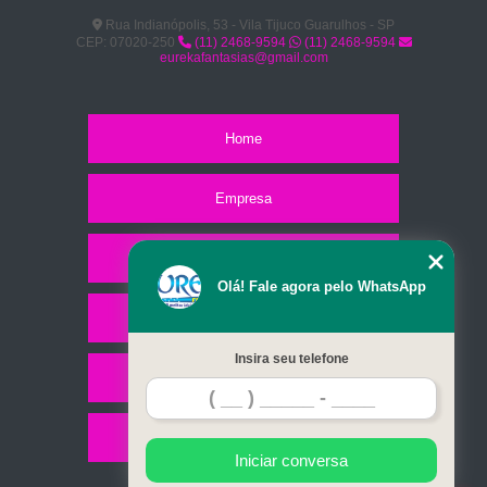
Rua Indianópolis, 53 - Vila Tijuco Guarulhos - SP
CEP: 07020-250
(11) 2468-9594
(11) 2468-9594
eurekafantasias@gmail.com
Home
Empresa
Missão
Olá! Fale agora pelo WhatsApp
Serviços
Insira seu telefone
Contato
Mapa do site
Iniciar conversa