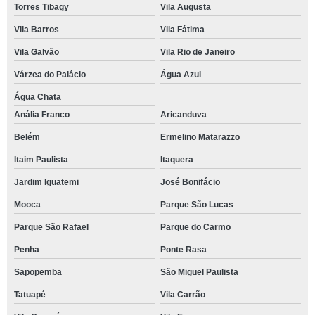
Torres Tibagy
Vila Augusta
Vila Barros
Vila Fátima
Vila Galvão
Vila Rio de Janeiro
Várzea do Palácio
Água Azul
Água Chata
Anália Franco
Aricanduva
Belém
Ermelino Matarazzo
Itaim Paulista
Itaquera
Jardim Iguatemi
José Bonifácio
Mooca
Parque São Lucas
Parque São Rafael
Parque do Carmo
Penha
Ponte Rasa
Sapopemba
São Miguel Paulista
Tatuapé
Vila Carrão