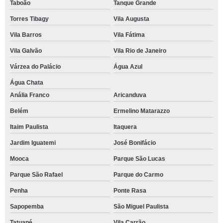
Taboão
Tanque Grande
Torres Tibagy
Vila Augusta
Vila Barros
Vila Fátima
Vila Galvão
Vila Rio de Janeiro
Várzea do Palácio
Água Azul
Água Chata
Anália Franco
Aricanduva
Belém
Ermelino Matarazzo
Itaim Paulista
Itaquera
Jardim Iguatemi
José Bonifácio
Mooca
Parque São Lucas
Parque São Rafael
Parque do Carmo
Penha
Ponte Rasa
Sapopemba
São Miguel Paulista
Tatuapé
Vila Carrão