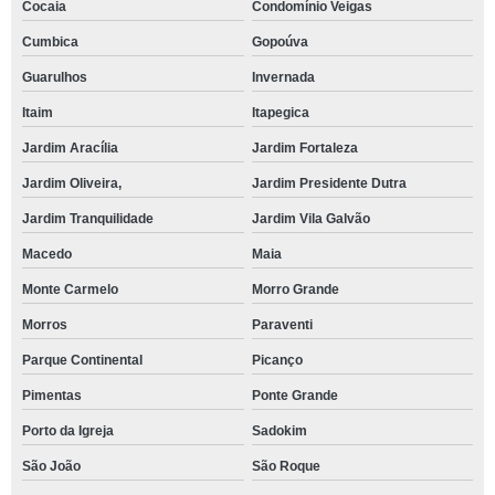
Cocaia
Condomínio Veigas
Cumbica
Gopoúva
Guarulhos
Invernada
Itaim
Itapegica
Jardim Aracília
Jardim Fortaleza
Jardim Oliveira,
Jardim Presidente Dutra
Jardim Tranquilidade
Jardim Vila Galvão
Macedo
Maia
Monte Carmelo
Morro Grande
Morros
Paraventi
Parque Continental
Picanço
Pimentas
Ponte Grande
Porto da Igreja
Sadokim
São João
São Roque