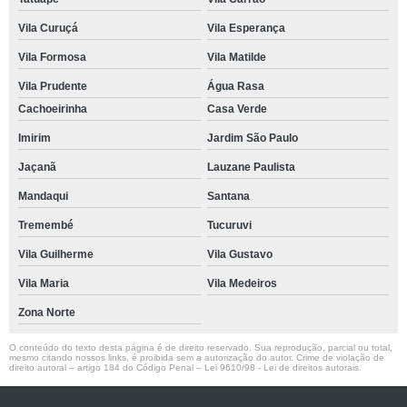
Vila Curuçá
Vila Esperança
Vila Formosa
Vila Matilde
Vila Prudente
Água Rasa
Cachoeirinha
Casa Verde
Imirim
Jardim São Paulo
Jaçanã
Lauzane Paulista
Mandaqui
Santana
Tremembé
Tucuruvi
Vila Guilherme
Vila Gustavo
Vila Maria
Vila Medeiros
Zona Norte
O conteúdo do texto desta página é de direito reservado. Sua reprodução, parcial ou total,
mesmo citando nossos links, é proibida sem a autorização do autor. Crime de violação de
direito autoral – artigo 184 do Código Penal –
Lei 9610/98 - Lei de direitos autorais
.