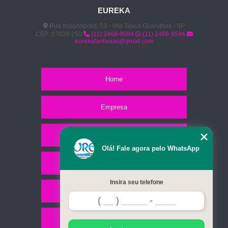
EUREKA
Rua Indianópolis, 53 - Vila Tijuco Guarulhos - SP
CEP: 07020-250
(11) 2468-9594
(11) 2468-9594
eurekafantasias@gmail.com
Home
Empresa
Missão
Olá! Fale agora pelo WhatsApp
Serviços
Insira seu telefone
Contato
Mapa do site