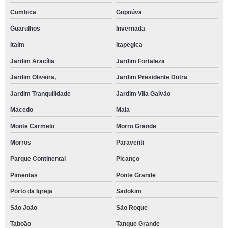
Cumbica
Gopoúva
Guarulhos
Invernada
Itaim
Itapegica
Jardim Aracília
Jardim Fortaleza
Jardim Oliveira,
Jardim Presidente Dutra
Jardim Tranquilidade
Jardim Vila Galvão
Macedo
Maia
Monte Carmelo
Morro Grande
Morros
Paraventi
Parque Continental
Picanço
Pimentas
Ponte Grande
Porto da Igreja
Sadokim
São João
São Roque
Taboão
Tanque Grande