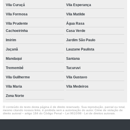
Vila Curuçá
Vila Esperança
Vila Formosa
Vila Matilde
Vila Prudente
Água Rasa
Cachoeirinha
Casa Verde
Imirim
Jardim São Paulo
Jaçanã
Lauzane Paulista
Mandaqui
Santana
Tremembé
Tucuruvi
Vila Guilherme
Vila Gustavo
Vila Maria
Vila Medeiros
Zona Norte
O conteúdo do texto desta página é de direito reservado. Sua reprodução, parcial ou total,
mesmo citando nossos links, é proibida sem a autorização do autor. Crime de violação de
direito autoral – artigo 184 do Código Penal –
Lei 9610/98 - Lei de direitos autorais
.