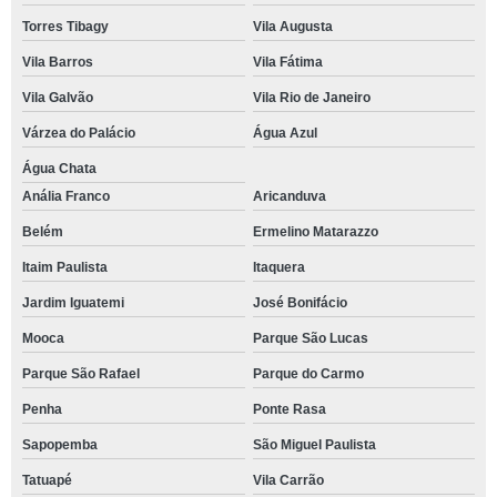
Torres Tibagy
Vila Augusta
Vila Barros
Vila Fátima
Vila Galvão
Vila Rio de Janeiro
Várzea do Palácio
Água Azul
Água Chata
Anália Franco
Aricanduva
Belém
Ermelino Matarazzo
Itaim Paulista
Itaquera
Jardim Iguatemi
José Bonifácio
Mooca
Parque São Lucas
Parque São Rafael
Parque do Carmo
Penha
Ponte Rasa
Sapopemba
São Miguel Paulista
Tatuapé
Vila Carrão