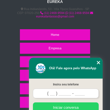
EUREKA
Rua Indianópolis, 53 - Vila Tijuco Guarulhos - SP
CEP: 07020-250
(11) 2468-9594
(11) 2468-9594
eurekafantasias@gmail.com
Home
Empresa
Missão
Olá! Fale agora pelo WhatsApp
Serviços
Insira seu telefone
Contato
Mapa do site
Iniciar conversa