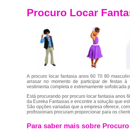
pirata
Procuro Locar Fanta
Fantasias
plus size
Locação
de
fantasias
pirata
Locação
de
fantasias
plus size
A procuro locar fantasia anos 60 70 80 masculi
arrasar no momento de participar de festas à 
vestimenta completa e extremamente sofisticada p
Está procurando por procuro locar fantasia anos 
da Eureka Fantasias e encontre a solução que est
São opções variadas que a empresa oferece, como 
profissionais procuram proporcionar para os cliente
Para saber mais sobre Procuro