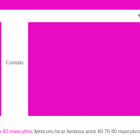
Aluguel de Fantasia Feminina Bruxa
Aluguel de Fantasia Feminina com Corpete
Aluguel de Fantasia Feminina de Carnaval
Aluguel de Fantasia Feminina de Palhaço
Contato
Aluguel de Fantasia Feminina de Super Her
Aluguel de Fantasia Feminina para Festa
Fantasia Anos 60 70 80 Masculina
Fantasia
Fantasia Anos 60 Infantil
Fantasia Anos 60 In
Fantasia Anos 60 para Homem
Fantasia
Fantasia de Anos 60 Feminina
s 60 masculino
procuro locar fantasia anos 60 70 80 masculin
Fantasia de Anos 60 Masculina
Fantas