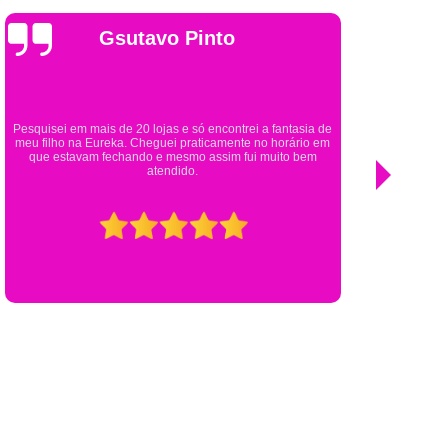
s Size de Festa
Fantasia Plus Size Feminina
Guilherme da Silva
Fantasia Plus Size Halloween
Dias
rada
Locação de Fantasia Pirata Cigana
Locação de Fantasia Pirata de Luxo
A melhor loja de fantasias que já visitei, atendimento
ocação de Fantasia Pirata Feminina Infantil
excepcional, fantasias de alta qualidade e bastante
Excelen
detalhadas, ótimos preços, possuem também a possibilidade
xo
Locação de Fantasia Pirata Infantil
de ajustar a fantasia ao corpo do cliente. É maravilhoso.
Locação de Fantasia Pirata Simples
cação de Fantasias Pirata de Luxo Feminina
ocação de Fantasia Halloween Plus Size
cação de Fantasia Plus Size Branca de Neve
Locação de Fantasia Plus Size com Corpete
Locação de Fantasia Plus Size Feminina
Locação de Fantasia Plus Size Halloween
ação de Fantasia Plus Size Rainha de Copas