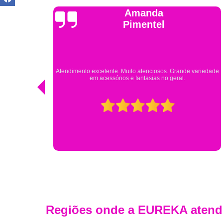
Sol Silva
ariedade
Amei o atendimento na loja. As fantasias todas em ótimo
estado, e melhor ainda, podem ser ajustadas. Nota 1000
Regiões onde a EUREKA atend