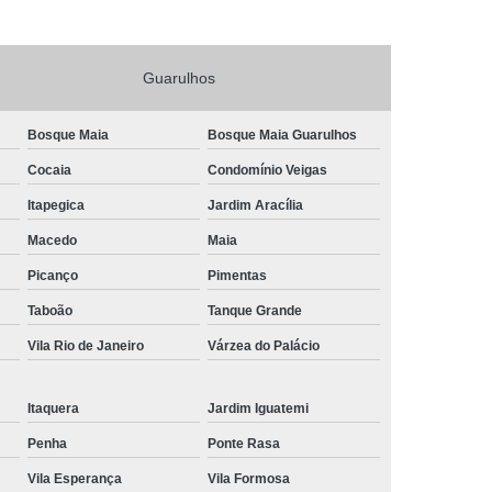
Guarulhos
Bosque Maia
Bosque Maia Guarulhos
Cocaia
Condomínio Veigas
Itapegica
Jardim Aracília
Macedo
Maia
Picanço
Pimentas
Taboão
Tanque Grande
Vila Rio de Janeiro
Várzea do Palácio
Itaquera
Jardim Iguatemi
Penha
Ponte Rasa
Vila Esperança
Vila Formosa