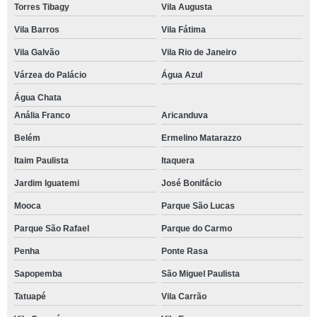
Torres Tibagy
Vila Augusta
Vila Barros
Vila Fátima
Vila Galvão
Vila Rio de Janeiro
Várzea do Palácio
Água Azul
Água Chata
Anália Franco
Aricanduva
Belém
Ermelino Matarazzo
Itaim Paulista
Itaquera
Jardim Iguatemi
José Bonifácio
Mooca
Parque São Lucas
Parque São Rafael
Parque do Carmo
Penha
Ponte Rasa
Sapopemba
São Miguel Paulista
Tatuapé
Vila Carrão