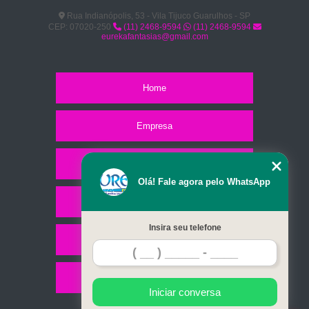
Rua Indianópolis, 53 - Vila Tijuco Guarulhos - SP
CEP: 07020-250
(11) 2468-9594
(11) 2468-9594
eurekafantasias@gmail.com
Home
Empresa
Missão
Olá! Fale agora pelo WhatsApp
Serviços
Insira seu telefone
Contato
Mapa do site
Iniciar conversa