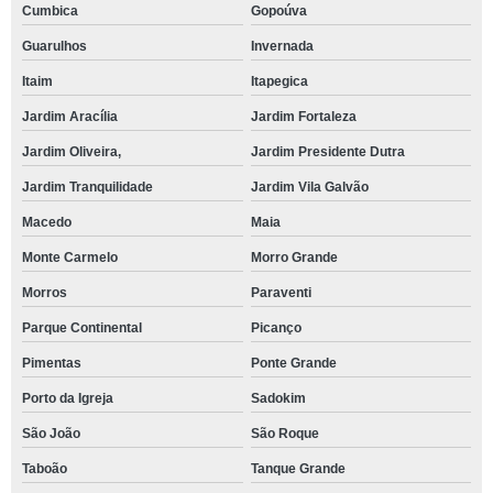
Cumbica
Gopoúva
Guarulhos
Invernada
Itaim
Itapegica
Jardim Aracília
Jardim Fortaleza
Jardim Oliveira,
Jardim Presidente Dutra
Jardim Tranquilidade
Jardim Vila Galvão
Macedo
Maia
Monte Carmelo
Morro Grande
Morros
Paraventi
Parque Continental
Picanço
Pimentas
Ponte Grande
Porto da Igreja
Sadokim
São João
São Roque
Taboão
Tanque Grande