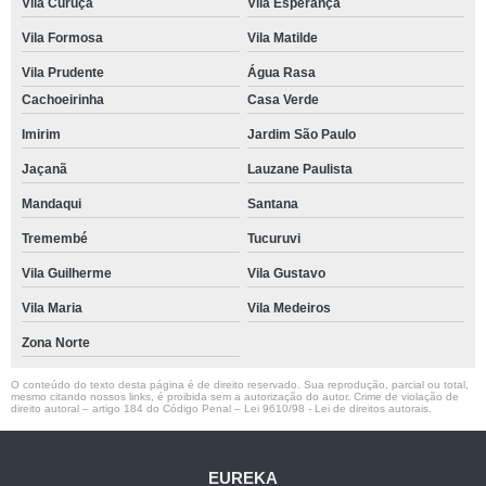
Vila Curuçá
Vila Esperança
Vila Formosa
Vila Matilde
Vila Prudente
Água Rasa
Cachoeirinha
Casa Verde
Imirim
Jardim São Paulo
Jaçanã
Lauzane Paulista
Mandaqui
Santana
Tremembé
Tucuruvi
Vila Guilherme
Vila Gustavo
Vila Maria
Vila Medeiros
Zona Norte
O conteúdo do texto desta página é de direito reservado. Sua reprodução, parcial ou total,
mesmo citando nossos links, é proibida sem a autorização do autor. Crime de violação de
direito autoral – artigo 184 do Código Penal –
Lei 9610/98 - Lei de direitos autorais
.
EUREKA