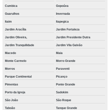
Cumbica
Gopoúva
Guarulhos
Invernada
Itaim
Itapegica
Jardim Aracília
Jardim Fortaleza
Jardim Oliveira,
Jardim Presidente Dutra
Jardim Tranquilidade
Jardim Vila Galvão
Macedo
Maia
Monte Carmelo
Morro Grande
Morros
Paraventi
Parque Continental
Picanço
Pimentas
Ponte Grande
Porto da Igreja
Sadokim
São João
São Roque
Taboão
Tanque Grande