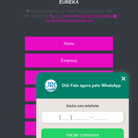
EUREKA
Rua Indianópolis, 53 - Vila Tijuco Guarulhos - SP
CEP: 07020-250
(11) 2468-9594
(11) 2468-9594
eurekafantasias@gmail.com
Home
Empresa
Missão
Olá! Fale agora pelo WhatsApp
Serviços
Insira seu telefone
Contato
Mapa do site
Iniciar conversa