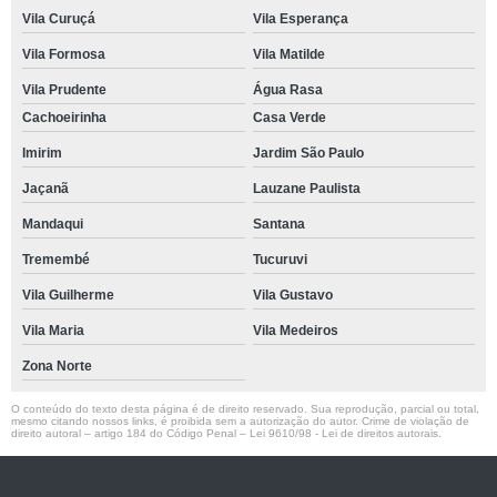
Vila Curuçá
Vila Esperança
Vila Formosa
Vila Matilde
Vila Prudente
Água Rasa
Cachoeirinha
Casa Verde
Imirim
Jardim São Paulo
Jaçanã
Lauzane Paulista
Mandaqui
Santana
Tremembé
Tucuruvi
Vila Guilherme
Vila Gustavo
Vila Maria
Vila Medeiros
Zona Norte
O conteúdo do texto desta página é de direito reservado. Sua reprodução, parcial ou total,
mesmo citando nossos links, é proibida sem a autorização do autor. Crime de violação de
direito autoral – artigo 184 do Código Penal –
Lei 9610/98 - Lei de direitos autorais
.