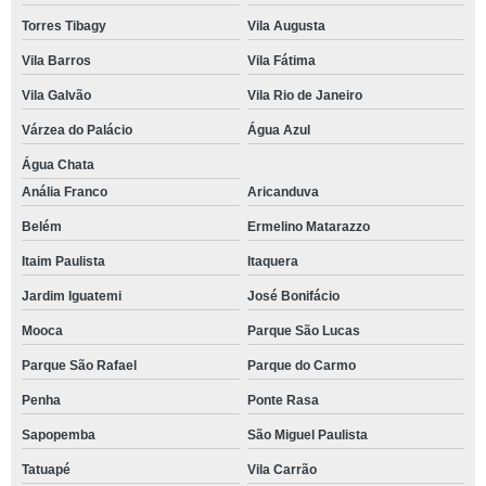
Torres Tibagy
Vila Augusta
Vila Barros
Vila Fátima
Vila Galvão
Vila Rio de Janeiro
Várzea do Palácio
Água Azul
Água Chata
Anália Franco
Aricanduva
Belém
Ermelino Matarazzo
Itaim Paulista
Itaquera
Jardim Iguatemi
José Bonifácio
Mooca
Parque São Lucas
Parque São Rafael
Parque do Carmo
Penha
Ponte Rasa
Sapopemba
São Miguel Paulista
Tatuapé
Vila Carrão