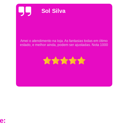
Fantasia Plus Size com Corpete
Fantasia Plu
Sol Silva
Fantasia Plus Size Festa
Locação de Fantasia de Pirata Preta e Dou
Locação de Fantasia Pirata Criativa
Locação de Fantasia Pirata Feminina
L
Amei o atendimento na loja. As fantasias todas em ótimo
estado, e melhor ainda, podem ser ajustadas. Nota 1000
Locação de Fantasia Pirata Feminina Lu
Locação de Fantasia Pirata Masculina
Locação de Fantasia Piratas do Caribe
Lo
Locação de Fantasia Bela Plus Size
L
Locação de Fantasia Plus Size Anos 60
Lo
Locação de Fantasia Plus Size Carnaval
Locação de Fantasia Plus Size de Luxo
Locação de Fantasia Plus Size Festa
e:
Locação de Fantasia Plus Size Pirata
Loc