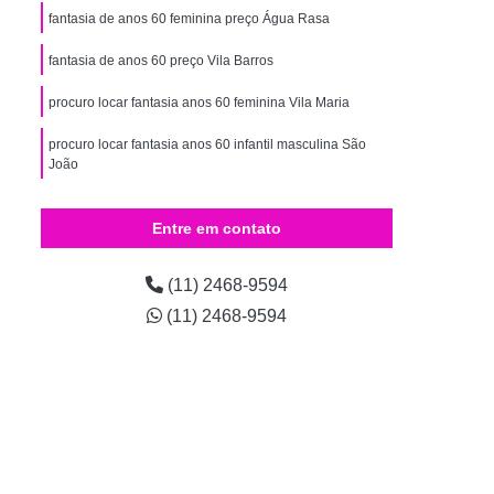
arnaval Hippie
Fantasia Carnaval Jasmine
fantasia de anos 60 feminina preço Água Rasa
antasia de Carnaval para Casal
fantasia de anos 60 preço Vila Barros
Fantasia para Carnaval Casal
procuro locar fantasia anos 60 feminina Vila Maria
Fantasia para Carnaval de Rua
procuro locar fantasia anos 60 infantil masculina São
Fantasia para Carnaval Homem
João
Fantasia para Carnaval Masculina
Entre em contato
sia Pirata Cigana
Fantasia Pirata Criativa
de Luxo Feminina
Fantasia Pirata Feminina
(11) 2468-9594
Pirata Feminina Luxo
Fantasia Pirata Infantil
(11) 2468-9594
rata Simples
Fantasia Piratas do Caribe
 Size
Fantasia Bela Plus Size
oween Plus Size
Fantasia Plus Size Anos 60
ve
Fantasia Plus Size Carnaval