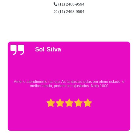
(11) 2468-9594
(11) 2468-9594
Gsutavo Pinto
Pesquisei em mais de 20 lojas e só encontrei a fa
m ótimo estado, e
Eureka. Cheguei praticamente no horário em qu
ta 1000
mesmo assim fui muito bem aten