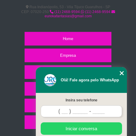
Rua Indianópolis, 53 - Vila Tijuco Guarulhos - SP
CEP: 07020-250
(11) 2468-9594
(11) 2468-9594
eurekafantasias@gmail.com
Home
Empresa
Missão
Olá! Fale agora pelo WhatsApp
Serviços
Insira seu telefone
Contato
Mapa do site
Iniciar conversa