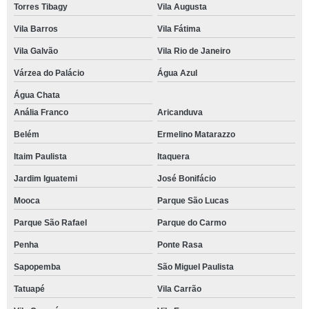
Torres Tibagy
Vila Augusta
Vila Barros
Vila Fátima
Vila Galvão
Vila Rio de Janeiro
Várzea do Palácio
Água Azul
Água Chata
Anália Franco
Aricanduva
Belém
Ermelino Matarazzo
Itaim Paulista
Itaquera
Jardim Iguatemi
José Bonifácio
Mooca
Parque São Lucas
Parque São Rafael
Parque do Carmo
Penha
Ponte Rasa
Sapopemba
São Miguel Paulista
Tatuapé
Vila Carrão