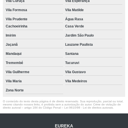
Vila Curuçá
Vila Esperança
Vila Formosa
Vila Matilde
Vila Prudente
Água Rasa
Cachoeirinha
Casa Verde
Imirim
Jardim São Paulo
Jaçanã
Lauzane Paulista
Mandaqui
Santana
Tremembé
Tucuruvi
Vila Guilherme
Vila Gustavo
Vila Maria
Vila Medeiros
Zona Norte
O conteúdo do texto desta página é de direito reservado. Sua reprodução, parcial ou total,
mesmo citando nossos links, é proibida sem a autorização do autor. Crime de violação de
direito autoral – artigo 184 do Código Penal –
Lei 9610/98 - Lei de direitos autorais
.
EUREKA