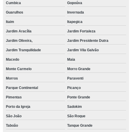
Cumbica
Gopoúva
Guarulhos
Invernada
Itaim
Itapegica
Jardim Aracília
Jardim Fortaleza
Jardim Oliveira,
Jardim Presidente Dutra
Jardim Tranquilidade
Jardim Vila Galvão
Macedo
Maia
Monte Carmelo
Morro Grande
Morros
Paraventi
Parque Continental
Picanço
Pimentas
Ponte Grande
Porto da Igreja
Sadokim
São João
São Roque
Taboão
Tanque Grande