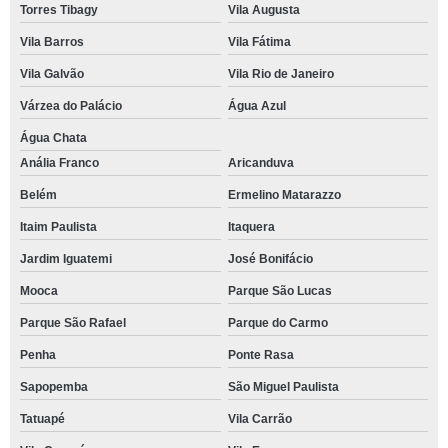
Torres Tibagy
Vila Augusta
Vila Barros
Vila Fátima
Vila Galvão
Vila Rio de Janeiro
Várzea do Palácio
Água Azul
Água Chata
Anália Franco
Aricanduva
Belém
Ermelino Matarazzo
Itaim Paulista
Itaquera
Jardim Iguatemi
José Bonifácio
Mooca
Parque São Lucas
Parque São Rafael
Parque do Carmo
Penha
Ponte Rasa
Sapopemba
São Miguel Paulista
Tatuapé
Vila Carrão