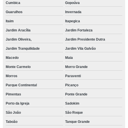
Cumbica
Gopoúva
Guarulhos
Invernada
Itaim
Itapegica
Jardim Aracília
Jardim Fortaleza
Jardim Oliveira,
Jardim Presidente Dutra
Jardim Tranquilidade
Jardim Vila Galvão
Macedo
Maia
Monte Carmelo
Morro Grande
Morros
Paraventi
Parque Continental
Picanço
Pimentas
Ponte Grande
Porto da Igreja
Sadokim
São João
São Roque
Taboão
Tanque Grande