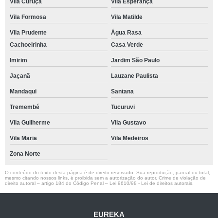
Vila Curuçá
Vila Esperança
Vila Formosa
Vila Matilde
Vila Prudente
Água Rasa
Cachoeirinha
Casa Verde
Imirim
Jardim São Paulo
Jaçanã
Lauzane Paulista
Mandaqui
Santana
Tremembé
Tucuruvi
Vila Guilherme
Vila Gustavo
Vila Maria
Vila Medeiros
Zona Norte
O conteúdo do texto desta página é de direito reservado. Sua reprodução, parcial ou total,
mesmo citando nossos links, é proibida sem a autorização do autor. Crime de violação de
direito autoral – artigo 184 do Código Penal –
Lei 9610/98 - Lei de direitos autorais
.
EUREKA