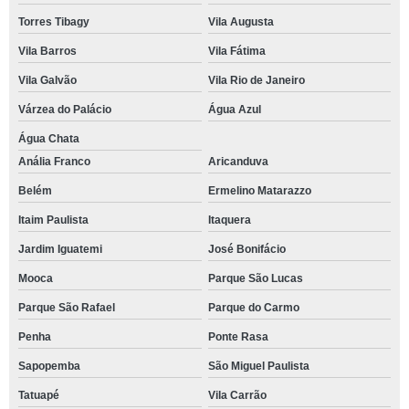
Torres Tibagy
Vila Augusta
Vila Barros
Vila Fátima
Vila Galvão
Vila Rio de Janeiro
Várzea do Palácio
Água Azul
Água Chata
Anália Franco
Aricanduva
Belém
Ermelino Matarazzo
Itaim Paulista
Itaquera
Jardim Iguatemi
José Bonifácio
Mooca
Parque São Lucas
Parque São Rafael
Parque do Carmo
Penha
Ponte Rasa
Sapopemba
São Miguel Paulista
Tatuapé
Vila Carrão