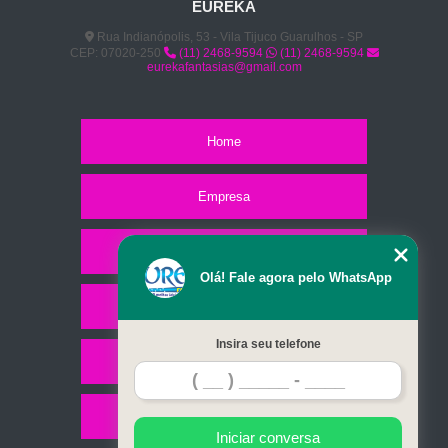
EUREKA
Rua Indianópolis, 53 - Vila Tijuco Guarulhos - SP
CEP: 07020-250
(11) 2468-9594
(11) 2468-9594
eurekafantasias@gmail.com
Home
Empresa
Missão
Olá! Fale agora pelo WhatsApp
Serviços
Insira seu telefone
Contato
Mapa do site
Iniciar conversa