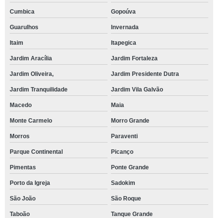
Cumbica
Gopoúva
Guarulhos
Invernada
Itaim
Itapegica
Jardim Aracília
Jardim Fortaleza
Jardim Oliveira,
Jardim Presidente Dutra
Jardim Tranquilidade
Jardim Vila Galvão
Macedo
Maia
Monte Carmelo
Morro Grande
Morros
Paraventi
Parque Continental
Picanço
Pimentas
Ponte Grande
Porto da Igreja
Sadokim
São João
São Roque
Taboão
Tanque Grande