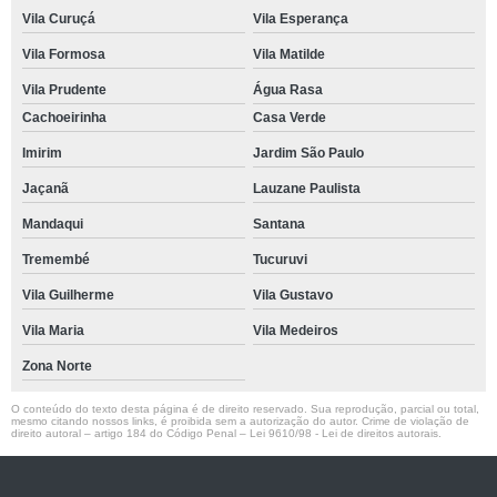
Vila Curuçá
Vila Esperança
Vila Formosa
Vila Matilde
Vila Prudente
Água Rasa
Cachoeirinha
Casa Verde
Imirim
Jardim São Paulo
Jaçanã
Lauzane Paulista
Mandaqui
Santana
Tremembé
Tucuruvi
Vila Guilherme
Vila Gustavo
Vila Maria
Vila Medeiros
Zona Norte
O conteúdo do texto desta página é de direito reservado. Sua reprodução, parcial ou total,
mesmo citando nossos links, é proibida sem a autorização do autor. Crime de violação de
direito autoral – artigo 184 do Código Penal –
Lei 9610/98 - Lei de direitos autorais
.