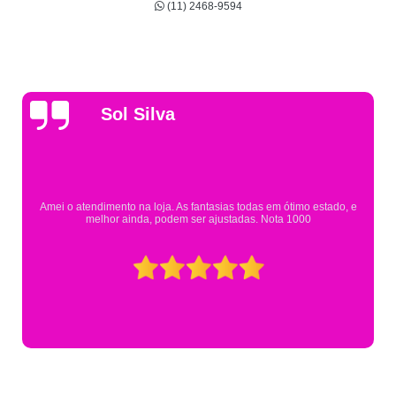
(11) 2468-9594
Gsutavo Pinto
Pesquisei em mais de 20 lojas e só encontrei a fa
m ótimo estado, e
Eureka. Cheguei praticamente no horário em qu
ta 1000
mesmo assim fui muito bem aten