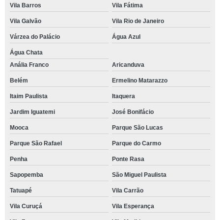
Vila Barros
Vila Fátima
Vila Galvão
Vila Rio de Janeiro
Várzea do Palácio
Água Azul
Água Chata
Anália Franco
Aricanduva
Belém
Ermelino Matarazzo
Itaim Paulista
Itaquera
Jardim Iguatemi
José Bonifácio
Mooca
Parque São Lucas
Parque São Rafael
Parque do Carmo
Penha
Ponte Rasa
Sapopemba
São Miguel Paulista
Tatuapé
Vila Carrão
Vila Curuçá
Vila Esperança