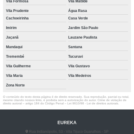
Vila Formosa
Vila Matilde
Vila Prudente
Água Rasa
Cachoeirinha
Casa Verde
Imirim
Jardim São Paulo
Jaçanã
Lauzane Paulista
Mandaqui
Santana
Tremembé
Tucuruvi
Vila Guilherme
Vila Gustavo
Vila Maria
Vila Medeiros
Zona Norte
O conteúdo do texto desta página é de direito reservado. Sua reprodução, parcial ou total,
mesmo citando nossos links, é proibida sem a autorização do autor. Crime de violação de
direito autoral – artigo 184 do Código Penal –
Lei 9610/98 - Lei de direitos autorais
.
EUREKA
Rua Indianópolis, 53 - Vila Tijuco Guarulhos - SP