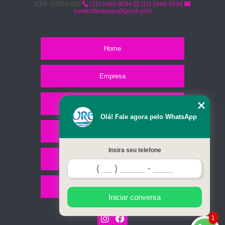
CEP: 07020-250
(11) 2468-9594
(11) 2468-9594
eurekafantasias@gmail.com
Home
Empresa
Missão
Olá! Fale agora pelo WhatsApp
Serviços
Insira seu telefone
Contato
Mapa do site
Iniciar conversa
1