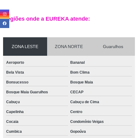
Regiões onde a EUREKA atende:
ZONA LESTE
ZONA NORTE
Guarulhos
Aeroporto
Bananal
Bela Vista
Bom Clima
Bonsucesso
Bosque Maia
Bosque Maia Guarulhos
CECAP
Cabuçu
Cabuçu de Cima
Capelinha
Centro
Cocaia
Condomínio Veigas
Cumbica
Gopoúva