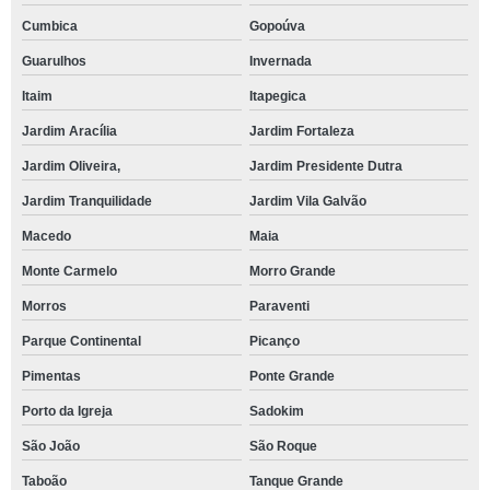
Cumbica
Gopoúva
Guarulhos
Invernada
Itaim
Itapegica
Jardim Aracília
Jardim Fortaleza
Jardim Oliveira,
Jardim Presidente Dutra
Jardim Tranquilidade
Jardim Vila Galvão
Macedo
Maia
Monte Carmelo
Morro Grande
Morros
Paraventi
Parque Continental
Picanço
Pimentas
Ponte Grande
Porto da Igreja
Sadokim
São João
São Roque
Taboão
Tanque Grande