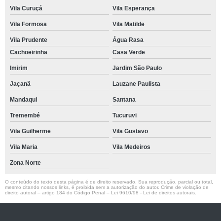
Vila Curuçá
Vila Esperança
Vila Formosa
Vila Matilde
Vila Prudente
Água Rasa
Cachoeirinha
Casa Verde
Imirim
Jardim São Paulo
Jaçanã
Lauzane Paulista
Mandaqui
Santana
Tremembé
Tucuruvi
Vila Guilherme
Vila Gustavo
Vila Maria
Vila Medeiros
Zona Norte
O conteúdo do texto desta página é de direito reservado. Sua reprodução, parcial ou total,
mesmo citando nossos links, é proibida sem a autorização do autor. Crime de violação de
direito autoral – artigo 184 do Código Penal –
Lei 9610/98 - Lei de direitos autorais
.