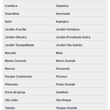
Cumbica
Gopoúva
Guarulhos
Invernada
Itaim
Itapegica
Jardim Aracília
Jardim Fortaleza
Jardim Oliveira,
Jardim Presidente Dutra
Jardim Tranquilidade
Jardim Vila Galvão
Macedo
Maia
Monte Carmelo
Morro Grande
Morros
Paraventi
Parque Continental
Picanço
Pimentas
Ponte Grande
Porto da Igreja
Sadokim
São João
São Roque
Taboão
Tanque Grande