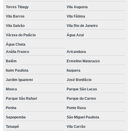
Torres Tibagy
Vila Augusta
Vila Barros
Vila Fátima
Vila Galvão
Vila Rio de Janeiro
Várzea do Palácio
Água Azul
Água Chata
Anália Franco
Aricanduva
Belém
Ermelino Matarazzo
Itaim Paulista
Itaquera
Jardim Iguatemi
José Bonifácio
Mooca
Parque São Lucas
Parque São Rafael
Parque do Carmo
Penha
Ponte Rasa
Sapopemba
São Miguel Paulista
Tatuapé
Vila Carrão