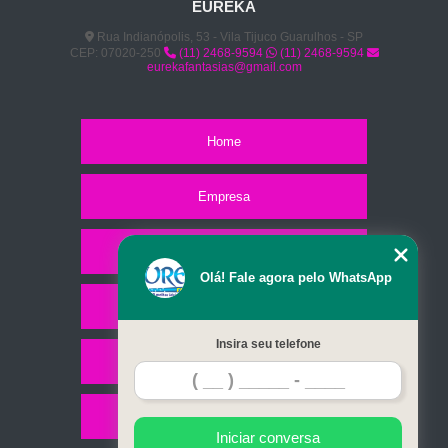
EUREKA
Rua Indianópolis, 53 - Vila Tijuco Guarulhos - SP
CEP: 07020-250
(11) 2468-9594
(11) 2468-9594
eurekafantasias@gmail.com
Home
Empresa
Missão
Olá! Fale agora pelo WhatsApp
Serviços
Insira seu telefone
Contato
Mapa do site
Iniciar conversa