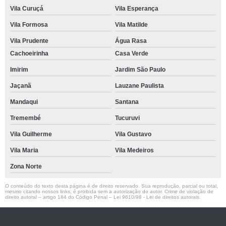
Vila Curuçá
Vila Esperança
Vila Formosa
Vila Matilde
Vila Prudente
Água Rasa
Cachoeirinha
Casa Verde
Imirim
Jardim São Paulo
Jaçanã
Lauzane Paulista
Mandaqui
Santana
Tremembé
Tucuruvi
Vila Guilherme
Vila Gustavo
Vila Maria
Vila Medeiros
Zona Norte
O conteúdo do texto desta página é de direito reservado. Sua reprodução, parcial ou total,
mesmo citando nossos links, é proibida sem a autorização do autor. Crime de violação de
direito autoral – artigo 184 do Código Penal –
Lei 9610/98 - Lei de direitos autorais
.