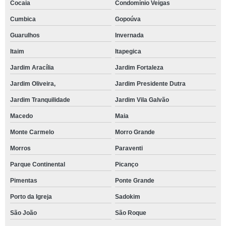
Cocaia
Condomínio Veigas
Cumbica
Gopoúva
Guarulhos
Invernada
Itaim
Itapegica
Jardim Aracília
Jardim Fortaleza
Jardim Oliveira,
Jardim Presidente Dutra
Jardim Tranquilidade
Jardim Vila Galvão
Macedo
Maia
Monte Carmelo
Morro Grande
Morros
Paraventi
Parque Continental
Picanço
Pimentas
Ponte Grande
Porto da Igreja
Sadokim
São João
São Roque