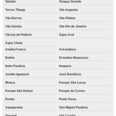
Taboão
Tanque Grande
Torres Tibagy
Vila Augusta
Vila Barros
Vila Fátima
Vila Galvão
Vila Rio de Janeiro
Várzea do Palácio
Água Azul
Água Chata
Anália Franco
Aricanduva
Belém
Ermelino Matarazzo
Itaim Paulista
Itaquera
Jardim Iguatemi
José Bonifácio
Mooca
Parque São Lucas
Parque São Rafael
Parque do Carmo
Penha
Ponte Rasa
Sapopemba
São Miguel Paulista
Tatuapé
Vila Carrão