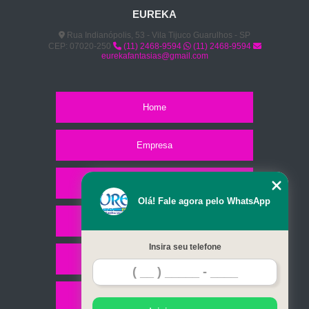
EUREKA
Rua Indianópolis, 53 - Vila Tijuco Guarulhos - SP
CEP: 07020-250
(11) 2468-9594
(11) 2468-9594
eurekafantasias@gmail.com
Home
Empresa
Missão
Olá! Fale agora pelo WhatsApp
Serviços
Insira seu telefone
Contato
Mapa do site