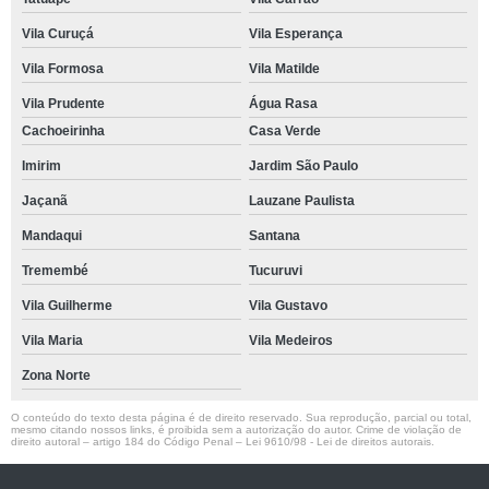
Vila Curuçá
Vila Esperança
Vila Formosa
Vila Matilde
Vila Prudente
Água Rasa
Cachoeirinha
Casa Verde
Imirim
Jardim São Paulo
Jaçanã
Lauzane Paulista
Mandaqui
Santana
Tremembé
Tucuruvi
Vila Guilherme
Vila Gustavo
Vila Maria
Vila Medeiros
Zona Norte
O conteúdo do texto desta página é de direito reservado. Sua reprodução, parcial ou total,
mesmo citando nossos links, é proibida sem a autorização do autor. Crime de violação de
direito autoral – artigo 184 do Código Penal –
Lei 9610/98 - Lei de direitos autorais
.