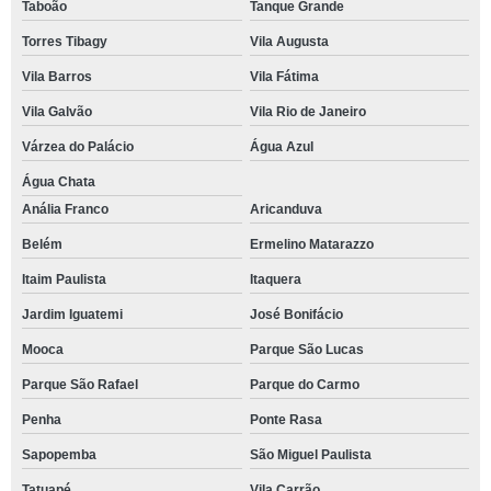
Taboão
Tanque Grande
Torres Tibagy
Vila Augusta
Vila Barros
Vila Fátima
Vila Galvão
Vila Rio de Janeiro
Várzea do Palácio
Água Azul
Água Chata
Anália Franco
Aricanduva
Belém
Ermelino Matarazzo
Itaim Paulista
Itaquera
Jardim Iguatemi
José Bonifácio
Mooca
Parque São Lucas
Parque São Rafael
Parque do Carmo
Penha
Ponte Rasa
Sapopemba
São Miguel Paulista
Tatuapé
Vila Carrão