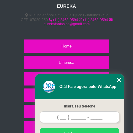
EUREKA
Rua Indianópolis, 53 - Vila Tijuco Guarulhos - SP
CEP: 07020-250
(11) 2468-9594
(11) 2468-9594
eurekafantasias@gmail.com
Home
Empresa
Missão
Olá! Fale agora pelo WhatsApp
Serviços
Insira seu telefone
Contato
Mapa do site