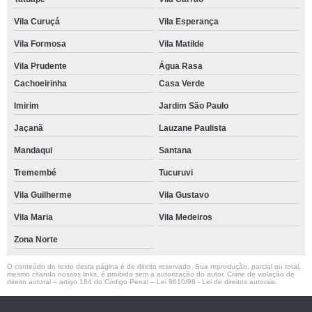
Vila Curuçá
Vila Esperança
Vila Formosa
Vila Matilde
Vila Prudente
Água Rasa
Cachoeirinha
Casa Verde
Imirim
Jardim São Paulo
Jaçanã
Lauzane Paulista
Mandaqui
Santana
Tremembé
Tucuruvi
Vila Guilherme
Vila Gustavo
Vila Maria
Vila Medeiros
Zona Norte
O conteúdo do texto desta página é de direito reservado. Sua reprodução, parcial ou total,
mesmo citando nossos links, é proibida sem a autorização do autor. Crime de violação de
direito autoral – artigo 184 do Código Penal –
Lei 9610/98 - Lei de direitos autorais
.