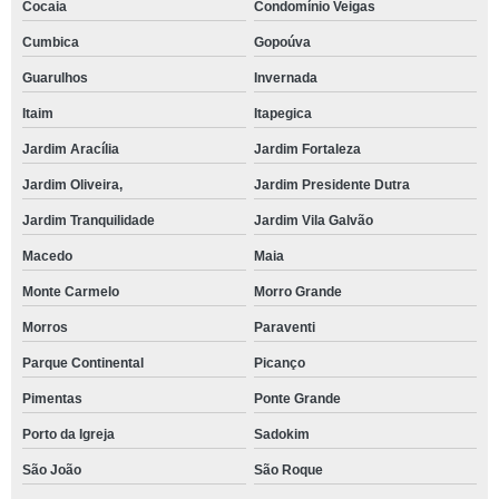
Cocaia
Condomínio Veigas
Cumbica
Gopoúva
Guarulhos
Invernada
Itaim
Itapegica
Jardim Aracília
Jardim Fortaleza
Jardim Oliveira,
Jardim Presidente Dutra
Jardim Tranquilidade
Jardim Vila Galvão
Macedo
Maia
Monte Carmelo
Morro Grande
Morros
Paraventi
Parque Continental
Picanço
Pimentas
Ponte Grande
Porto da Igreja
Sadokim
São João
São Roque