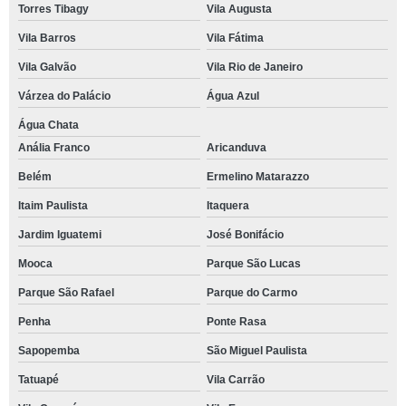
Torres Tibagy
Vila Augusta
Vila Barros
Vila Fátima
Vila Galvão
Vila Rio de Janeiro
Várzea do Palácio
Água Azul
Água Chata
Anália Franco
Aricanduva
Belém
Ermelino Matarazzo
Itaim Paulista
Itaquera
Jardim Iguatemi
José Bonifácio
Mooca
Parque São Lucas
Parque São Rafael
Parque do Carmo
Penha
Ponte Rasa
Sapopemba
São Miguel Paulista
Tatuapé
Vila Carrão