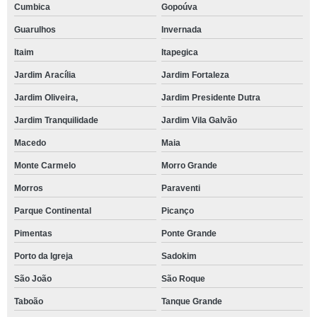
Cumbica
Gopoúva
Guarulhos
Invernada
Itaim
Itapegica
Jardim Aracília
Jardim Fortaleza
Jardim Oliveira,
Jardim Presidente Dutra
Jardim Tranquilidade
Jardim Vila Galvão
Macedo
Maia
Monte Carmelo
Morro Grande
Morros
Paraventi
Parque Continental
Picanço
Pimentas
Ponte Grande
Porto da Igreja
Sadokim
São João
São Roque
Taboão
Tanque Grande