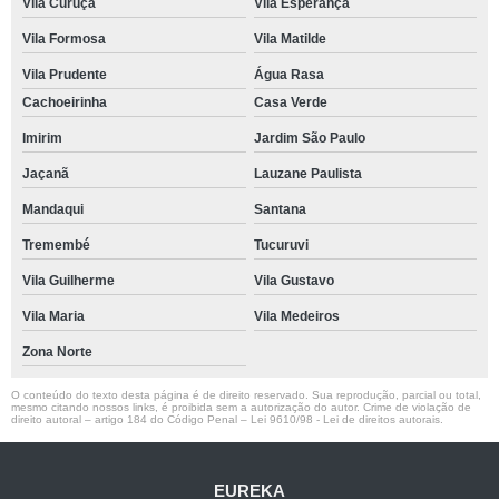
Vila Curuçá
Vila Esperança
Vila Formosa
Vila Matilde
Vila Prudente
Água Rasa
Cachoeirinha
Casa Verde
Imirim
Jardim São Paulo
Jaçanã
Lauzane Paulista
Mandaqui
Santana
Tremembé
Tucuruvi
Vila Guilherme
Vila Gustavo
Vila Maria
Vila Medeiros
Zona Norte
O conteúdo do texto desta página é de direito reservado. Sua reprodução, parcial ou total,
mesmo citando nossos links, é proibida sem a autorização do autor. Crime de violação de
direito autoral – artigo 184 do Código Penal –
Lei 9610/98 - Lei de direitos autorais
.
EUREKA