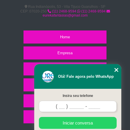
Rua Indianópolis, 53 - Vila Tijuco Guarulhos - SP
CEP: 07020-250
(11) 2468-9594
(11) 2468-9594
eurekafantasias@gmail.com
Home
Empresa
Missão
Olá! Fale agora pelo WhatsApp
Serviços
Insira seu telefone
Contato
Mapa do site
Iniciar conversa