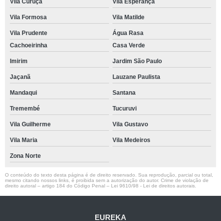
Vila Curuçá
Vila Esperança
Vila Formosa
Vila Matilde
Vila Prudente
Água Rasa
Cachoeirinha
Casa Verde
Imirim
Jardim São Paulo
Jaçanã
Lauzane Paulista
Mandaqui
Santana
Tremembé
Tucuruvi
Vila Guilherme
Vila Gustavo
Vila Maria
Vila Medeiros
Zona Norte
O conteúdo do texto desta página é de direito reservado. Sua reprodução, parcial ou total,
mesmo citando nossos links, é proibida sem a autorização do autor. Crime de violação de
direito autoral – artigo 184 do Código Penal –
Lei 9610/98 - Lei de direitos autorais
.
EUREKA