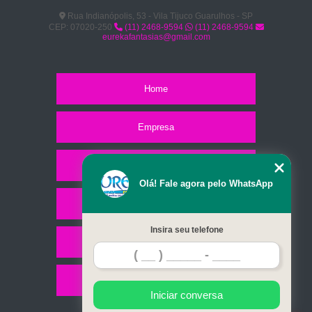
Rua Indianópolis, 53 - Vila Tijuco Guarulhos - SP
CEP: 07020-250
(11) 2468-9594
(11) 2468-9594
eurekafantasias@gmail.com
Home
Empresa
Missão
Olá! Fale agora pelo WhatsApp
Serviços
Insira seu telefone
Contato
Mapa do site
Iniciar conversa