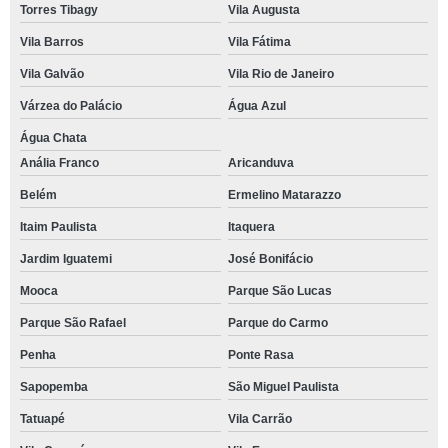
Torres Tibagy
Vila Augusta
Vila Barros
Vila Fátima
Vila Galvão
Vila Rio de Janeiro
Várzea do Palácio
Água Azul
Água Chata
Anália Franco
Aricanduva
Belém
Ermelino Matarazzo
Itaim Paulista
Itaquera
Jardim Iguatemi
José Bonifácio
Mooca
Parque São Lucas
Parque São Rafael
Parque do Carmo
Penha
Ponte Rasa
Sapopemba
São Miguel Paulista
Tatuapé
Vila Carrão