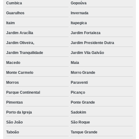
Cumbica
Gopoúva
Guarulhos
Invernada
Itaim
Itapegica
Jardim Aracília
Jardim Fortaleza
Jardim Oliveira,
Jardim Presidente Dutra
Jardim Tranquilidade
Jardim Vila Galvão
Macedo
Maia
Monte Carmelo
Morro Grande
Morros
Paraventi
Parque Continental
Picanço
Pimentas
Ponte Grande
Porto da Igreja
Sadokim
São João
São Roque
Taboão
Tanque Grande