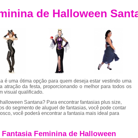
Fantasia Feminina Carnaval
eminina de Halloween Sant
Fantasia Feminina de Hallowee
Fantasia Feminina de Super Herói
Fantasi
Fantasia Feminina para Festa
Fantasia Femi
Fantasia Infantil a Pequena Sereia
Fantasi
Fantasia Infantil Batman
Fantasia Infa
Fantasia Infantil de Sereia
Fantasia Infant
Fantasia Infantil Masculina
Fantasia Inf
ana é uma ótima opção para quem deseja estar vestindo uma
 a atração da festa, proporcionando o melhor para todos os
Fantasia Masculina Anos 60 70 e 
 visual qualificado.
Fantasia Masculina Batman
 halloween Santana? Para encontrar fantasias plus size,
iços do segmento de aluguel de fantasias, você pode contar
Fantasia Masculina com Suspensóri
osco, você poderá encontrar a fantasia mais ideal para
Fantasia Masculina de Pirata
Fantasia Masculina Engraçada
e Fantasia Feminina de Halloween