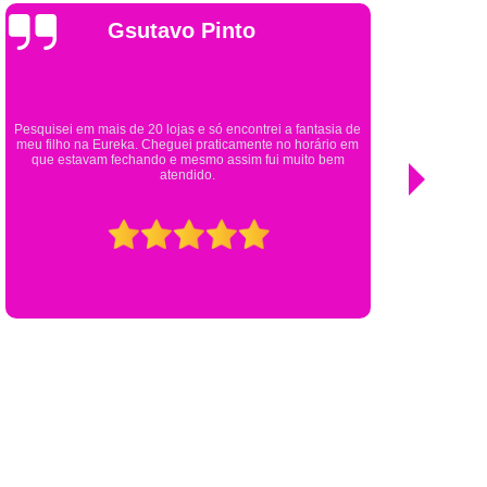
s Size de Festa
Fantasia Plus Size Feminina
Guilherme da Silva
Fantasia Plus Size Halloween
Dias
rada
Locação de Fantasia Pirata Cigana
Locação de Fantasia Pirata de Luxo
A melhor loja de fantasias que já visitei, atendimento
excepcional, fantasias de alta qualidade e bastante
Ex
ocação de Fantasia Pirata Feminina Infantil
detalhadas, ótimos preços, possuem também a possibilidade
de ajustar a fantasia ao corpo do cliente. É maravilhoso.
xo
Locação de Fantasia Pirata Infantil
Locação de Fantasia Pirata Simples
cação de Fantasias Pirata de Luxo Feminina
ocação de Fantasia Halloween Plus Size
cação de Fantasia Plus Size Branca de Neve
Locação de Fantasia Plus Size com Corpete
Locação de Fantasia Plus Size Feminina
Locação de Fantasia Plus Size Halloween
ação de Fantasia Plus Size Rainha de Copas