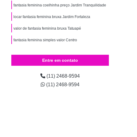
arnaval Hippie
Fantasia Carnaval Jasmine
fantasia feminina coelhinha preço Jardim Tranquilidade
antasia de Carnaval para Casal
locar fantasia feminina bruxa Jardim Fortaleza
Fantasia para Carnaval Casal
valor de fantasia feminina bruxa Tatuapé
Fantasia para Carnaval de Rua
fantasia feminina simples valor Centro
Fantasia para Carnaval Homem
Fantasia para Carnaval Masculina
Entre em contato
sia Pirata Cigana
Fantasia Pirata Criativa
de Luxo Feminina
Fantasia Pirata Feminina
(11) 2468-9594
(11) 2468-9594
Pirata Feminina Luxo
Fantasia Pirata Infantil
rata Simples
Fantasia Piratas do Caribe
 Size
Fantasia Bela Plus Size
oween Plus Size
Fantasia Plus Size Anos 60
ve
Fantasia Plus Size Carnaval