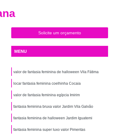
Fantasia Feminina Coelhinha
ana
n
Fantasia Feminina de Pirata
a Feminina Egípcia
Fantasia Feminina Luxo
Solicite um orçamento
nina Simples
Fantasia Feminina Super Luxo
a Infantil Abelha
Fantasia Infantil Anos 80
MENU
ntil Carnaval
Fantasia Infantil de Bruxa
il Heróis
Fantasia Infantil Homem de Ferro
valor de fantasia feminina de halloween Vila Fátima
antil Moana
Fantasia Masculina Anos 60
locar fantasia feminina coelhinha Cocaia
80
Fantasia Masculina Anos 80
valor de fantasia feminina egípcia Imirim
Fantasia Masculina Carnaval
fantasia feminina bruxa valor Jardim Vila Galvão
o
Fantasia Masculina de Carnaval
Fantasia Masculina Elegante
fantasia feminina de halloween Jardim Iguatemi
Fantasia Masculina Halloween
fantasia feminina super luxo valor Pimentas