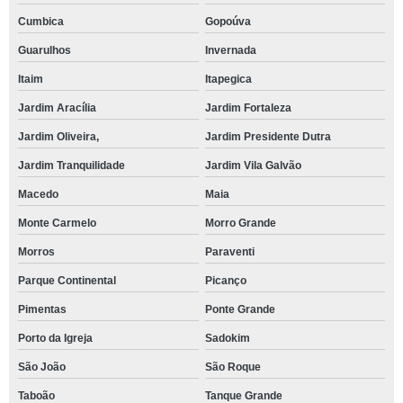
Cumbica
Gopoúva
Guarulhos
Invernada
Itaim
Itapegica
Jardim Aracília
Jardim Fortaleza
Jardim Oliveira,
Jardim Presidente Dutra
Jardim Tranquilidade
Jardim Vila Galvão
Macedo
Maia
Monte Carmelo
Morro Grande
Morros
Paraventi
Parque Continental
Picanço
Pimentas
Ponte Grande
Porto da Igreja
Sadokim
São João
São Roque
Taboão
Tanque Grande