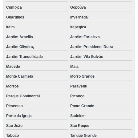
Cumbica
Gopoúva
Guarulhos
Invernada
Itaim
Itapegica
Jardim Aracília
Jardim Fortaleza
Jardim Oliveira,
Jardim Presidente Dutra
Jardim Tranquilidade
Jardim Vila Galvão
Macedo
Maia
Monte Carmelo
Morro Grande
Morros
Paraventi
Parque Continental
Picanço
Pimentas
Ponte Grande
Porto da Igreja
Sadokim
São João
São Roque
Taboão
Tanque Grande