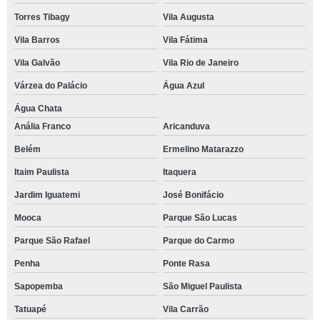
Torres Tibagy
Vila Augusta
Vila Barros
Vila Fátima
Vila Galvão
Vila Rio de Janeiro
Várzea do Palácio
Água Azul
Água Chata
Anália Franco
Aricanduva
Belém
Ermelino Matarazzo
Itaim Paulista
Itaquera
Jardim Iguatemi
José Bonifácio
Mooca
Parque São Lucas
Parque São Rafael
Parque do Carmo
Penha
Ponte Rasa
Sapopemba
São Miguel Paulista
Tatuapé
Vila Carrão