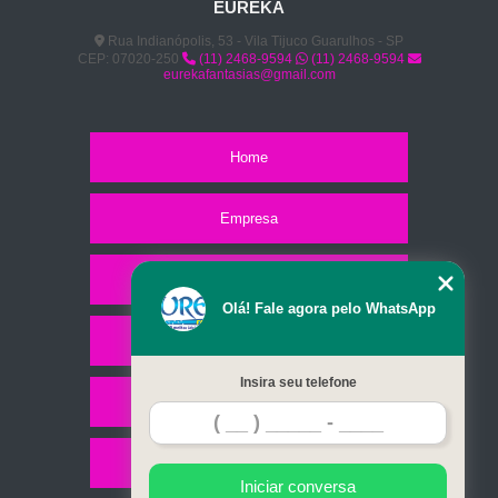
EUREKA
Rua Indianópolis, 53 - Vila Tijuco Guarulhos - SP
CEP: 07020-250
(11) 2468-9594
(11) 2468-9594
eurekafantasias@gmail.com
Home
Empresa
Missão
Olá! Fale agora pelo WhatsApp
Serviços
Insira seu telefone
Contato
Mapa do site
Iniciar conversa