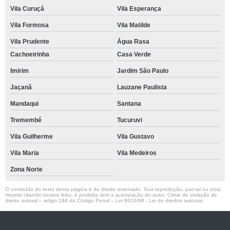
Vila Curuçá
Vila Esperança
Vila Formosa
Vila Matilde
Vila Prudente
Água Rasa
Cachoeirinha
Casa Verde
Imirim
Jardim São Paulo
Jaçanã
Lauzane Paulista
Mandaqui
Santana
Tremembé
Tucuruvi
Vila Guilherme
Vila Gustavo
Vila Maria
Vila Medeiros
Zona Norte
O conteúdo do texto desta página é de direito reservado. Sua reprodução, parcial ou total,
mesmo citando nossos links, é proibida sem a autorização do autor. Crime de violação de
direito autoral – artigo 184 do Código Penal –
Lei 9610/98 - Lei de direitos autorais
.