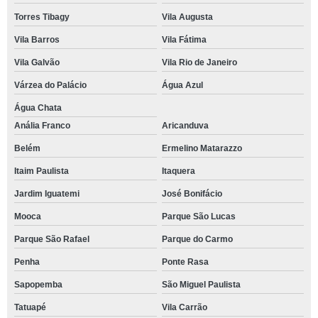
Torres Tibagy
Vila Augusta
Vila Barros
Vila Fátima
Vila Galvão
Vila Rio de Janeiro
Várzea do Palácio
Água Azul
Água Chata
Anália Franco
Aricanduva
Belém
Ermelino Matarazzo
Itaim Paulista
Itaquera
Jardim Iguatemi
José Bonifácio
Mooca
Parque São Lucas
Parque São Rafael
Parque do Carmo
Penha
Ponte Rasa
Sapopemba
São Miguel Paulista
Tatuapé
Vila Carrão