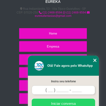
EUREKA
Rua Indianópolis, 53 - Vila Tijuco Guarulhos - SP
CEP: 07020-250
(11) 2468-9594
(11) 2468-9594
eurekafantasias@gmail.com
Home
Empresa
Missão
Olá! Fale agora pelo WhatsApp
Serviços
Insira seu telefone
Contato
Mapa do site
Iniciar conversa