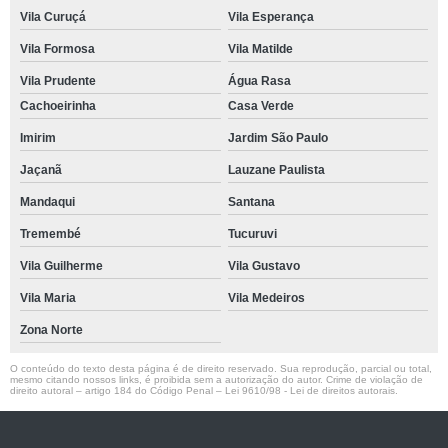
Vila Curuçá
Vila Esperança
Vila Formosa
Vila Matilde
Vila Prudente
Água Rasa
Cachoeirinha
Casa Verde
Imirim
Jardim São Paulo
Jaçanã
Lauzane Paulista
Mandaqui
Santana
Tremembé
Tucuruvi
Vila Guilherme
Vila Gustavo
Vila Maria
Vila Medeiros
Zona Norte
O conteúdo do texto desta página é de direito reservado. Sua reprodução, parcial ou total,
mesmo citando nossos links, é proibida sem a autorização do autor. Crime de violação de
direito autoral – artigo 184 do Código Penal –
Lei 9610/98 - Lei de direitos autorais
.