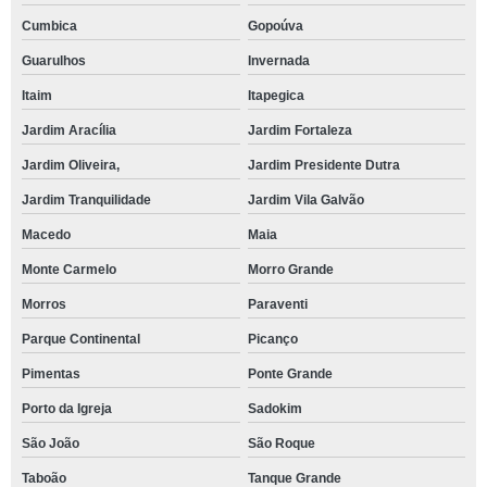
Cumbica
Gopoúva
Guarulhos
Invernada
Itaim
Itapegica
Jardim Aracília
Jardim Fortaleza
Jardim Oliveira,
Jardim Presidente Dutra
Jardim Tranquilidade
Jardim Vila Galvão
Macedo
Maia
Monte Carmelo
Morro Grande
Morros
Paraventi
Parque Continental
Picanço
Pimentas
Ponte Grande
Porto da Igreja
Sadokim
São João
São Roque
Taboão
Tanque Grande