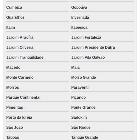
Cumbica
Gopoúva
Guarulhos
Invernada
Itaim
Itapegica
Jardim Aracília
Jardim Fortaleza
Jardim Oliveira,
Jardim Presidente Dutra
Jardim Tranquilidade
Jardim Vila Galvão
Macedo
Maia
Monte Carmelo
Morro Grande
Morros
Paraventi
Parque Continental
Picanço
Pimentas
Ponte Grande
Porto da Igreja
Sadokim
São João
São Roque
Taboão
Tanque Grande