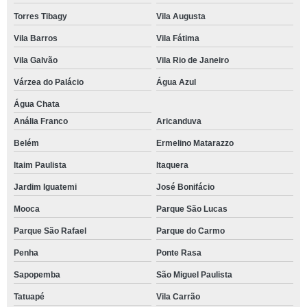
Torres Tibagy
Vila Augusta
Vila Barros
Vila Fátima
Vila Galvão
Vila Rio de Janeiro
Várzea do Palácio
Água Azul
Água Chata
Anália Franco
Aricanduva
Belém
Ermelino Matarazzo
Itaim Paulista
Itaquera
Jardim Iguatemi
José Bonifácio
Mooca
Parque São Lucas
Parque São Rafael
Parque do Carmo
Penha
Ponte Rasa
Sapopemba
São Miguel Paulista
Tatuapé
Vila Carrão