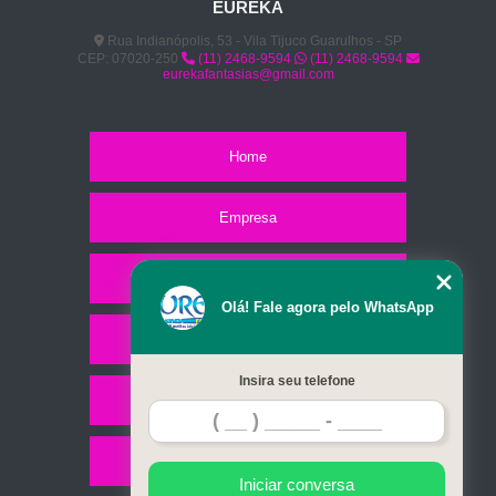
EUREKA
Rua Indianópolis, 53 - Vila Tijuco Guarulhos - SP
CEP: 07020-250
(11) 2468-9594
(11) 2468-9594
eurekafantasias@gmail.com
Home
Empresa
Missão
Olá! Fale agora pelo WhatsApp
Serviços
Insira seu telefone
Contato
Mapa do site
Iniciar conversa