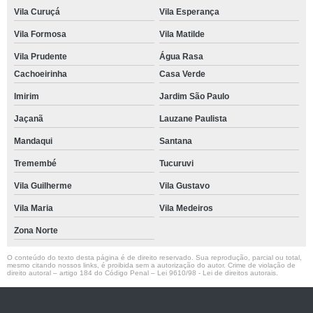
Vila Curuçá
Vila Esperança
Vila Formosa
Vila Matilde
Vila Prudente
Água Rasa
Cachoeirinha
Casa Verde
Imirim
Jardim São Paulo
Jaçanã
Lauzane Paulista
Mandaqui
Santana
Tremembé
Tucuruvi
Vila Guilherme
Vila Gustavo
Vila Maria
Vila Medeiros
Zona Norte
O conteúdo do texto desta página é de direito reservado. Sua reprodução, parcial ou total,
mesmo citando nossos links, é proibida sem a autorização do autor. Crime de violação de
direito autoral – artigo 184 do Código Penal –
Lei 9610/98 - Lei de direitos autorais
.