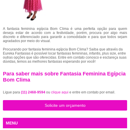
A fantasia feminina egípcia Bom Clima é uma perfeita opção para quem
deseja estar de acordo com a festividade, porém, procura por algo mais
discreto e diferenciado para garantir a comodidade e para que todos sejam
agradados por meio do visual.
Procurando por fantasia feminina egípcia Bom Clima? Saiba que através da
Eureka Fantasias é possível locar fantasias femininas, infantis, plus size, entre
outras opções que são oferecidas. Entre em contato conosco e esclareça suas
dúvidas, temos as melhores fantasias esperando por você!
Para saber mais sobre Fantasia Feminina Egípcia
Bom Clima
Ligue para
(11) 2468-9594
ou
clique aqui
e entre em contato por email.
Solicite um orçamento
MENU