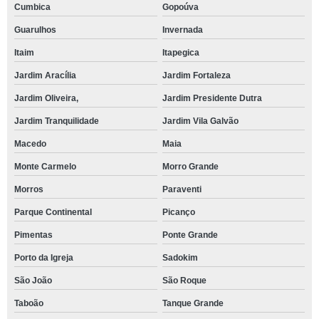
Cumbica
Gopoúva
Guarulhos
Invernada
Itaim
Itapegica
Jardim Aracília
Jardim Fortaleza
Jardim Oliveira,
Jardim Presidente Dutra
Jardim Tranquilidade
Jardim Vila Galvão
Macedo
Maia
Monte Carmelo
Morro Grande
Morros
Paraventi
Parque Continental
Picanço
Pimentas
Ponte Grande
Porto da Igreja
Sadokim
São João
São Roque
Taboão
Tanque Grande