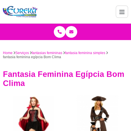
Home
Serviços
fantasias femininas
fantasia feminina simples
fantasia feminina egípcia Bom Clima
Fantasia Feminina Egípcia Bom
Clima