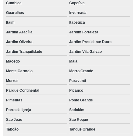
Cumbica
Gopoúva
Guarulhos
Invernada
Itaim
Itapegica
Jardim Aracília
Jardim Fortaleza
Jardim Oliveira,
Jardim Presidente Dutra
Jardim Tranquilidade
Jardim Vila Galvão
Macedo
Maia
Monte Carmelo
Morro Grande
Morros
Paraventi
Parque Continental
Picanço
Pimentas
Ponte Grande
Porto da Igreja
Sadokim
São João
São Roque
Taboão
Tanque Grande