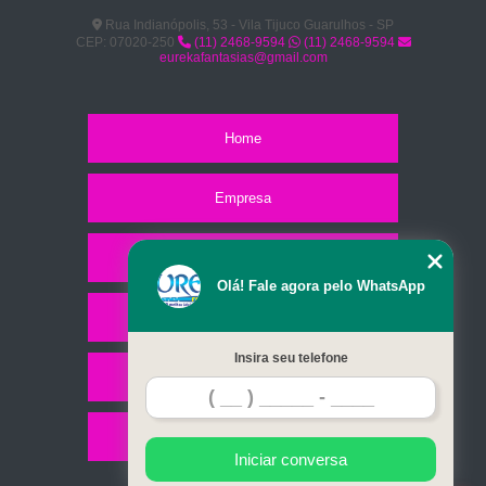
Rua Indianópolis, 53 - Vila Tijuco Guarulhos - SP
CEP: 07020-250
(11) 2468-9594
(11) 2468-9594
eurekafantasias@gmail.com
Home
Empresa
Missão
Olá! Fale agora pelo WhatsApp
Serviços
Insira seu telefone
Contato
Mapa do site
Iniciar conversa