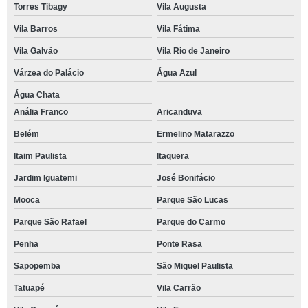
Torres Tibagy
Vila Augusta
Vila Barros
Vila Fátima
Vila Galvão
Vila Rio de Janeiro
Várzea do Palácio
Água Azul
Água Chata
Anália Franco
Aricanduva
Belém
Ermelino Matarazzo
Itaim Paulista
Itaquera
Jardim Iguatemi
José Bonifácio
Mooca
Parque São Lucas
Parque São Rafael
Parque do Carmo
Penha
Ponte Rasa
Sapopemba
São Miguel Paulista
Tatuapé
Vila Carrão