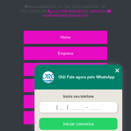
Rua Indianópolis, 53 - Vila Tijuco Guarulhos - SP
CEP: 07020-250
(11) 2468-9594
(11) 2468-9594
eurekafantasias@gmail.com
Home
Empresa
Missão
Olá! Fale agora pelo WhatsApp
Serviços
Insira seu telefone
Contato
Mapa do site
Iniciar conversa