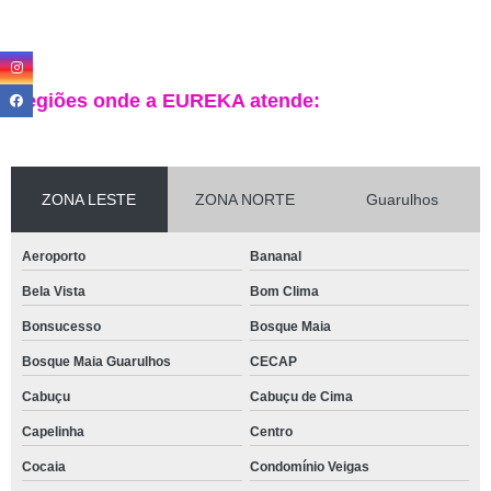
Regiões onde a EUREKA atende:
ZONA LESTE
ZONA NORTE
Guarulhos
Aeroporto
Bananal
Bela Vista
Bom Clima
Bonsucesso
Bosque Maia
Bosque Maia Guarulhos
CECAP
Cabuçu
Cabuçu de Cima
Capelinha
Centro
Cocaia
Condomínio Veigas