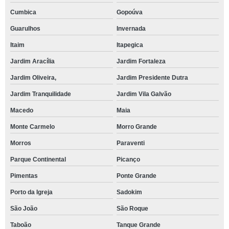
Cumbica
Gopoúva
Guarulhos
Invernada
Itaim
Itapegica
Jardim Aracília
Jardim Fortaleza
Jardim Oliveira,
Jardim Presidente Dutra
Jardim Tranquilidade
Jardim Vila Galvão
Macedo
Maia
Monte Carmelo
Morro Grande
Morros
Paraventi
Parque Continental
Picanço
Pimentas
Ponte Grande
Porto da Igreja
Sadokim
São João
São Roque
Taboão
Tanque Grande