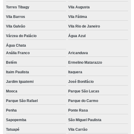
Torres Tibagy
Vila Augusta
Vila Barros
Vila Fátima
Vila Galvão
Vila Rio de Janeiro
Várzea do Palácio
Água Azul
Água Chata
Anália Franco
Aricanduva
Belém
Ermelino Matarazzo
Itaim Paulista
Itaquera
Jardim Iguatemi
José Bonifácio
Mooca
Parque São Lucas
Parque São Rafael
Parque do Carmo
Penha
Ponte Rasa
Sapopemba
São Miguel Paulista
Tatuapé
Vila Carrão