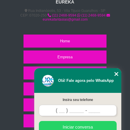
EUREKA
Rua Indianópolis, 53 - Vila Tijuco Guarulhos - SP
CEP: 07020-250
(11) 2468-9594
(11) 2468-9594
eurekafantasias@gmail.com
Home
Empresa
Missão
Olá! Fale agora pelo WhatsApp
Serviços
Insira seu telefone
Contato
Mapa do site
Iniciar conversa