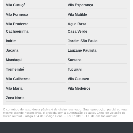
Vila Curuçá
Vila Esperança
Vila Formosa
Vila Matilde
Vila Prudente
Água Rasa
Cachoeirinha
Casa Verde
Imirim
Jardim São Paulo
Jaçanã
Lauzane Paulista
Mandaqui
Santana
Tremembé
Tucuruvi
Vila Guilherme
Vila Gustavo
Vila Maria
Vila Medeiros
Zona Norte
O conteúdo do texto desta página é de direito reservado. Sua reprodução, parcial ou total,
mesmo citando nossos links, é proibida sem a autorização do autor. Crime de violação de
direito autoral – artigo 184 do Código Penal –
Lei 9610/98 - Lei de direitos autorais
.