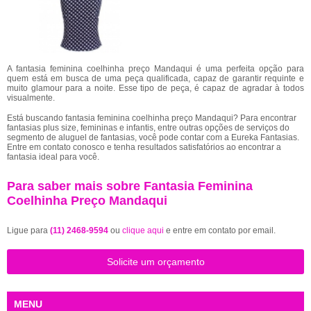
A fantasia feminina coelhinha preço Mandaqui é uma perfeita opção para
quem está em busca de uma peça qualificada, capaz de garantir requinte e
muito glamour para a noite. Esse tipo de peça, é capaz de agradar à todos
visualmente.
Está buscando fantasia feminina coelhinha preço Mandaqui? Para encontrar
fantasias plus size, femininas e infantis, entre outras opções de serviços do
segmento de aluguel de fantasias, você pode contar com a Eureka Fantasias.
Entre em contato conosco e tenha resultados satisfatórios ao encontrar a
fantasia ideal para você.
Para saber mais sobre Fantasia Feminina
Coelhinha Preço Mandaqui
Ligue para
(11) 2468-9594
ou
clique aqui
e entre em contato por email.
Solicite um orçamento
MENU