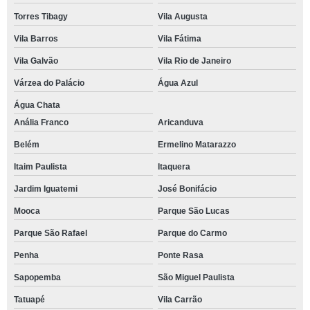
Torres Tibagy
Vila Augusta
Vila Barros
Vila Fátima
Vila Galvão
Vila Rio de Janeiro
Várzea do Palácio
Água Azul
Água Chata
Anália Franco
Aricanduva
Belém
Ermelino Matarazzo
Itaim Paulista
Itaquera
Jardim Iguatemi
José Bonifácio
Mooca
Parque São Lucas
Parque São Rafael
Parque do Carmo
Penha
Ponte Rasa
Sapopemba
São Miguel Paulista
Tatuapé
Vila Carrão