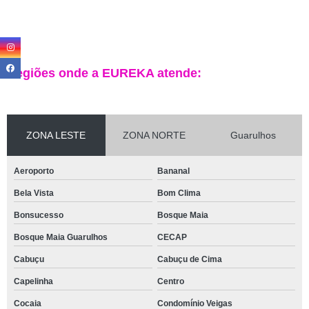
Regiões onde a EUREKA atende:
ZONA LESTE
ZONA NORTE
Guarulhos
Aeroporto
Bananal
Bela Vista
Bom Clima
Bonsucesso
Bosque Maia
Bosque Maia Guarulhos
CECAP
Cabuçu
Cabuçu de Cima
Capelinha
Centro
Cocaia
Condomínio Veigas