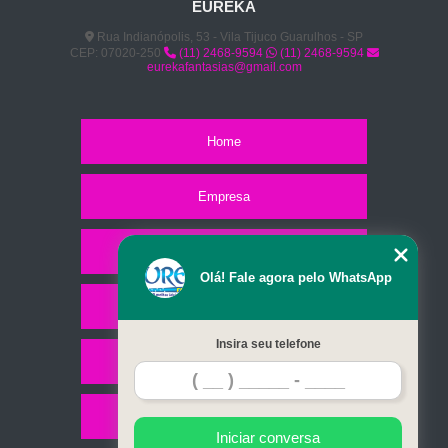
EUREKA
Rua Indianópolis, 53 - Vila Tijuco Guarulhos - SP
CEP: 07020-250
(11) 2468-9594
(11) 2468-9594
eurekafantasias@gmail.com
Home
Empresa
Missão
Olá! Fale agora pelo WhatsApp
Serviços
Insira seu telefone
Contato
Mapa do site
Iniciar conversa