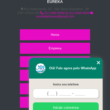
EUREKA
Rua Indianópolis, 53 - Vila Tijuco Guarulhos - SP
CEP: 07020-250
(11) 2468-9594
(11) 2468-9594
eurekafantasias@gmail.com
Home
Empresa
Missão
Olá! Fale agora pelo WhatsApp
Serviços
Insira seu telefone
Contato
Mapa do site
Iniciar conversa