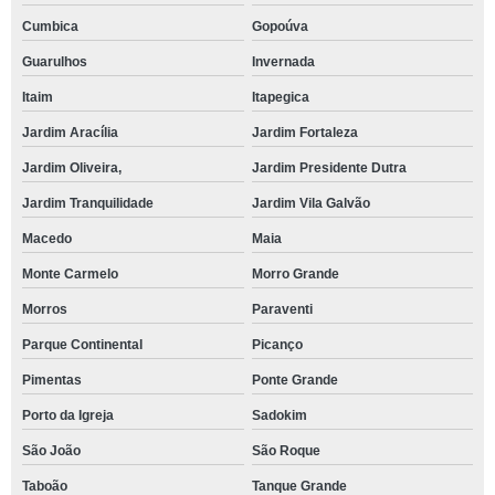
Cumbica
Gopoúva
Guarulhos
Invernada
Itaim
Itapegica
Jardim Aracília
Jardim Fortaleza
Jardim Oliveira,
Jardim Presidente Dutra
Jardim Tranquilidade
Jardim Vila Galvão
Macedo
Maia
Monte Carmelo
Morro Grande
Morros
Paraventi
Parque Continental
Picanço
Pimentas
Ponte Grande
Porto da Igreja
Sadokim
São João
São Roque
Taboão
Tanque Grande