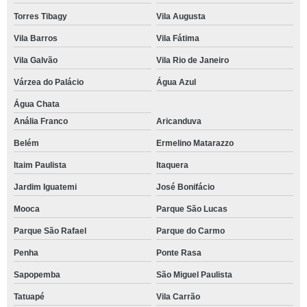
Torres Tibagy
Vila Augusta
Vila Barros
Vila Fátima
Vila Galvão
Vila Rio de Janeiro
Várzea do Palácio
Água Azul
Água Chata
Anália Franco
Aricanduva
Belém
Ermelino Matarazzo
Itaim Paulista
Itaquera
Jardim Iguatemi
José Bonifácio
Mooca
Parque São Lucas
Parque São Rafael
Parque do Carmo
Penha
Ponte Rasa
Sapopemba
São Miguel Paulista
Tatuapé
Vila Carrão