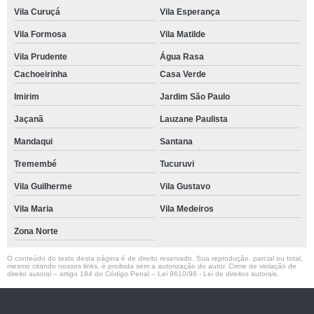
Vila Curuçá
Vila Esperança
Vila Formosa
Vila Matilde
Vila Prudente
Água Rasa
Cachoeirinha
Casa Verde
Imirim
Jardim São Paulo
Jaçanã
Lauzane Paulista
Mandaqui
Santana
Tremembé
Tucuruvi
Vila Guilherme
Vila Gustavo
Vila Maria
Vila Medeiros
Zona Norte
O conteúdo do texto desta página é de direito reservado. Sua reprodução, parcial ou total,
mesmo citando nossos links, é proibida sem a autorização do autor. Crime de violação de
direito autoral – artigo 184 do Código Penal –
Lei 9610/98 - Lei de direitos autorais
.