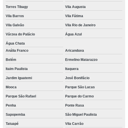
Torres Tibagy
Vila Augusta
Vila Barros
Vila Fátima
Vila Galvão
Vila Rio de Janeiro
Várzea do Palácio
Água Azul
Água Chata
Anália Franco
Aricanduva
Belém
Ermelino Matarazzo
Itaim Paulista
Itaquera
Jardim Iguatemi
José Bonifácio
Mooca
Parque São Lucas
Parque São Rafael
Parque do Carmo
Penha
Ponte Rasa
Sapopemba
São Miguel Paulista
Tatuapé
Vila Carrão