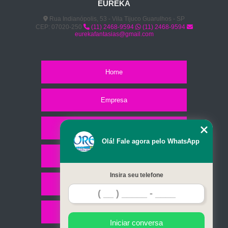
EUREKA
Rua Indianópolis, 53 - Vila Tijuco Guarulhos - SP
CEP: 07020-250
(11) 2468-9594
(11) 2468-9594
eurekafantasias@gmail.com
Home
Empresa
Missão
Olá! Fale agora pelo WhatsApp
Serviços
Insira seu telefone
Contato
Mapa do site
Iniciar conversa