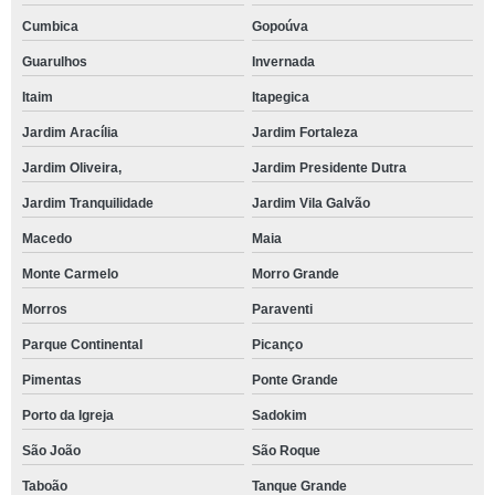
Cumbica
Gopoúva
Guarulhos
Invernada
Itaim
Itapegica
Jardim Aracília
Jardim Fortaleza
Jardim Oliveira,
Jardim Presidente Dutra
Jardim Tranquilidade
Jardim Vila Galvão
Macedo
Maia
Monte Carmelo
Morro Grande
Morros
Paraventi
Parque Continental
Picanço
Pimentas
Ponte Grande
Porto da Igreja
Sadokim
São João
São Roque
Taboão
Tanque Grande