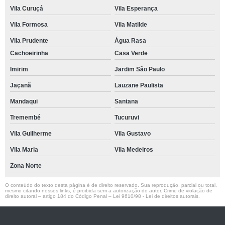
Vila Curuçá
Vila Esperança
Vila Formosa
Vila Matilde
Vila Prudente
Água Rasa
Cachoeirinha
Casa Verde
Imirim
Jardim São Paulo
Jaçanã
Lauzane Paulista
Mandaqui
Santana
Tremembé
Tucuruvi
Vila Guilherme
Vila Gustavo
Vila Maria
Vila Medeiros
Zona Norte
O conteúdo do texto desta página é de direito reservado. Sua reprodução, parcial ou total,
mesmo citando nossos links, é proibida sem a autorização do autor. Crime de violação de
direito autoral – artigo 184 do Código Penal –
Lei 9610/98 - Lei de direitos autorais
.