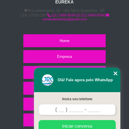
EUREKA
Rua Indianópolis, 53 - Vila Tijuco Guarulhos - SP
CEP: 07020-250
(11) 2468-9594
(11) 2468-9594
eurekafantasias@gmail.com
Home
Empresa
Missão
Olá! Fale agora pelo WhatsApp
Serviços
Insira seu telefone
Contato
Mapa do site
Iniciar conversa