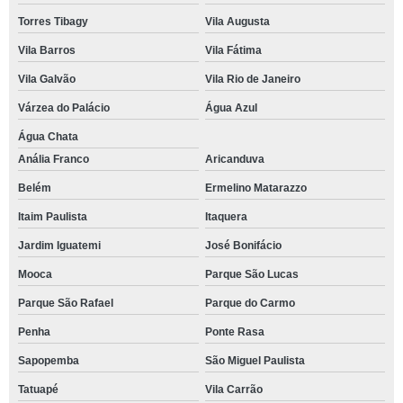
Torres Tibagy
Vila Augusta
Vila Barros
Vila Fátima
Vila Galvão
Vila Rio de Janeiro
Várzea do Palácio
Água Azul
Água Chata
Anália Franco
Aricanduva
Belém
Ermelino Matarazzo
Itaim Paulista
Itaquera
Jardim Iguatemi
José Bonifácio
Mooca
Parque São Lucas
Parque São Rafael
Parque do Carmo
Penha
Ponte Rasa
Sapopemba
São Miguel Paulista
Tatuapé
Vila Carrão