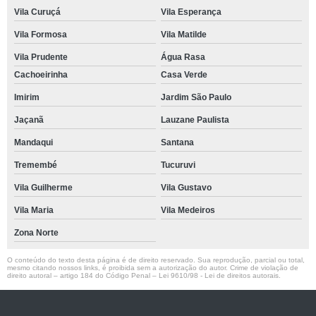
Vila Curuçá
Vila Esperança
Vila Formosa
Vila Matilde
Vila Prudente
Água Rasa
Cachoeirinha
Casa Verde
Imirim
Jardim São Paulo
Jaçanã
Lauzane Paulista
Mandaqui
Santana
Tremembé
Tucuruvi
Vila Guilherme
Vila Gustavo
Vila Maria
Vila Medeiros
Zona Norte
O conteúdo do texto desta página é de direito reservado. Sua reprodução, parcial ou total,
mesmo citando nossos links, é proibida sem a autorização do autor. Crime de violação de
direito autoral – artigo 184 do Código Penal –
Lei 9610/98 - Lei de direitos autorais
.