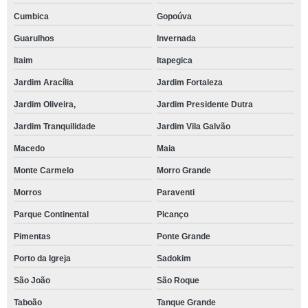
Cumbica
Gopoúva
Guarulhos
Invernada
Itaim
Itapegica
Jardim Aracília
Jardim Fortaleza
Jardim Oliveira,
Jardim Presidente Dutra
Jardim Tranquilidade
Jardim Vila Galvão
Macedo
Maia
Monte Carmelo
Morro Grande
Morros
Paraventi
Parque Continental
Picanço
Pimentas
Ponte Grande
Porto da Igreja
Sadokim
São João
São Roque
Taboão
Tanque Grande