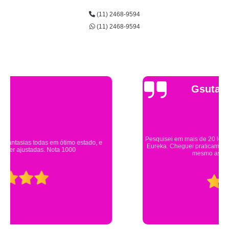
(11) 2468-9594
(11) 2468-9594
Gsutavo Pinto
Pesquisei em mais de 20 lojas e só encontrei a fantasia de meu filho na
Eureka. Cheguei praticamente no horário em que estavam fechando e
mesmo assim fui muito bem atendido.