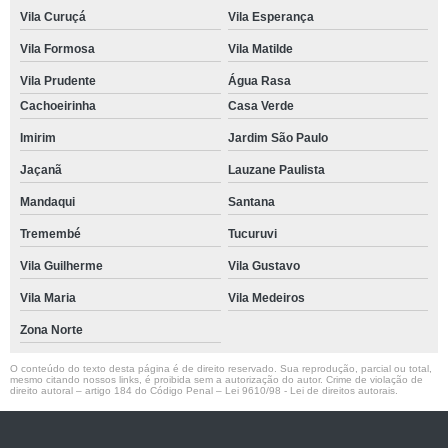
Vila Curuçá
Vila Esperança
Vila Formosa
Vila Matilde
Vila Prudente
Água Rasa
Cachoeirinha
Casa Verde
Imirim
Jardim São Paulo
Jaçanã
Lauzane Paulista
Mandaqui
Santana
Tremembé
Tucuruvi
Vila Guilherme
Vila Gustavo
Vila Maria
Vila Medeiros
Zona Norte
O conteúdo do texto desta página é de direito reservado. Sua reprodução, parcial ou total,
mesmo citando nossos links, é proibida sem a autorização do autor. Crime de violação de
direito autoral – artigo 184 do Código Penal –
Lei 9610/98 - Lei de direitos autorais
.