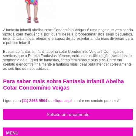
A fantasia infantil abelha cotar Condomínio Veigas é uma peça que vem sendo
optada com frequência por quem deseja proporcionar aos seus pequenos,
uma fantasia linda, elegante e capaz de apresentar ainda mais diversão para
o público infantil.
Buscando fantasia infantil abelha cotar Condomínio Veigas? Conheça os
serviços que a Eureka Fantasias oferece, entre eles estão opções variadas do
segmento de aluguel de fantasias, como femininas e plus size. Entre em
contato e encontre finalmente a fantasia mais ideal para atender corretamente
ao seu tipo de necessidade.
Para saber mais sobre Fantasia Infantil Abelha
Cotar Condomínio Veigas
Ligue para
(11) 2468-9594
ou
clique aqui
e entre em contato por email.
Solicite um orçamento
MENU