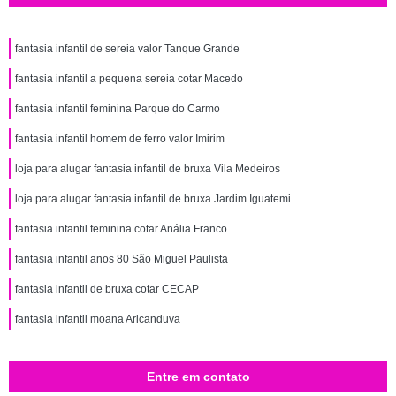
fantasia infantil de sereia valor Tanque Grande
fantasia infantil a pequena sereia cotar Macedo
fantasia infantil feminina Parque do Carmo
fantasia infantil homem de ferro valor Imirim
loja para alugar fantasia infantil de bruxa Vila Medeiros
loja para alugar fantasia infantil de bruxa Jardim Iguatemi
fantasia infantil feminina cotar Anália Franco
fantasia infantil anos 80 São Miguel Paulista
fantasia infantil de bruxa cotar CECAP
fantasia infantil moana Aricanduva
Entre em contato