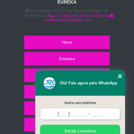
EUREKA
Rua Indianópolis, 53 - Vila Tijuco Guarulhos - SP
CEP: 07020-250
(11) 2468-9594
(11) 2468-9594
eurekafantasias@gmail.com
Home
Empresa
Missão
Olá! Fale agora pelo WhatsApp
Serviços
Insira seu telefone
Contato
Mapa do site
Iniciar conversa