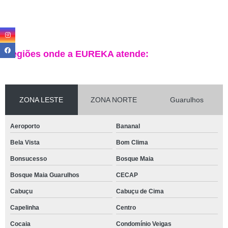
Regiões onde a EUREKA atende:
ZONA LESTE
ZONA NORTE
Guarulhos
Aeroporto
Bananal
Bela Vista
Bom Clima
Bonsucesso
Bosque Maia
Bosque Maia Guarulhos
CECAP
Cabuçu
Cabuçu de Cima
Capelinha
Centro
Cocaia
Condomínio Veigas