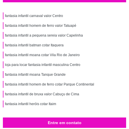
fantasia infantil carnaval valor Centro
fantasia infantil homem de ferro valor Tatuapé
fantasia infantil a pequena sereia valor Capelinha
fantasia infantil batman cotar Itaquera
fantasia infantil moana cotar Vila Rio de Janeiro
loja para locar fantasia infantil masculina Centro
fantasia infantil moana Tanque Grande
fantasia infantil homem de ferro cotar Parque Continental
fantasia infantil de bruxa valor Cabuçu de Cima
fantasia infantil heróis cotar Itaim
Entre em contato