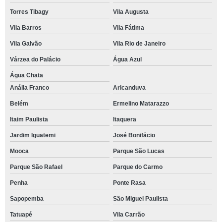
Torres Tibagy
Vila Augusta
Vila Barros
Vila Fátima
Vila Galvão
Vila Rio de Janeiro
Várzea do Palácio
Água Azul
Água Chata
Anália Franco
Aricanduva
Belém
Ermelino Matarazzo
Itaim Paulista
Itaquera
Jardim Iguatemi
José Bonifácio
Mooca
Parque São Lucas
Parque São Rafael
Parque do Carmo
Penha
Ponte Rasa
Sapopemba
São Miguel Paulista
Tatuapé
Vila Carrão