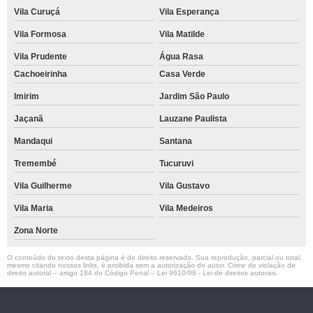
Vila Curuçá
Vila Esperança
Vila Formosa
Vila Matilde
Vila Prudente
Água Rasa
Cachoeirinha
Casa Verde
Imirim
Jardim São Paulo
Jaçanã
Lauzane Paulista
Mandaqui
Santana
Tremembé
Tucuruvi
Vila Guilherme
Vila Gustavo
Vila Maria
Vila Medeiros
Zona Norte
O conteúdo do texto desta página é de direito reservado. Sua reprodução, parcial ou total,
mesmo citando nossos links, é proibida sem a autorização do autor. Crime de violação de
direito autoral – artigo 184 do Código Penal –
Lei 9610/98 - Lei de direitos autorais
.