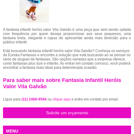
A fantasia infantil heróis valor Vila Galvão é uma peça que vem sendo optada
com frequência por quem deseja proporcionar aos seus pequenos, uma
fantasia linda, elegante e capaz de apresentar ainda mais diversão para o
público infantil.
Está buscando fantasia infantil heróis valor Vila Galvão? Conheça os serviços
da Eureka Fantasias e encontre a solução que está buscando ao se pensar no
ramo de aluguel de fantasias. São opções variadas que a empresa oferece,
como fantasias plus size e infantis. Ao entrar em contato conosco, você poderá
encontrar a fantasia mais ideal para determinada ocasião.
Para saber mais sobre Fantasia Infantil Heróis
Valor Vila Galvão
Ligue para
(11) 2468-9594
ou
clique aqui
e entre em contato por email.
Solicite um orçamento
MENU