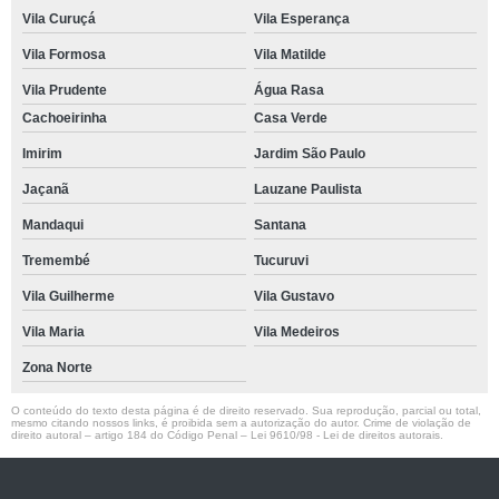
Vila Curuçá
Vila Esperança
Vila Formosa
Vila Matilde
Vila Prudente
Água Rasa
Cachoeirinha
Casa Verde
Imirim
Jardim São Paulo
Jaçanã
Lauzane Paulista
Mandaqui
Santana
Tremembé
Tucuruvi
Vila Guilherme
Vila Gustavo
Vila Maria
Vila Medeiros
Zona Norte
O conteúdo do texto desta página é de direito reservado. Sua reprodução, parcial ou total,
mesmo citando nossos links, é proibida sem a autorização do autor. Crime de violação de
direito autoral – artigo 184 do Código Penal –
Lei 9610/98 - Lei de direitos autorais
.