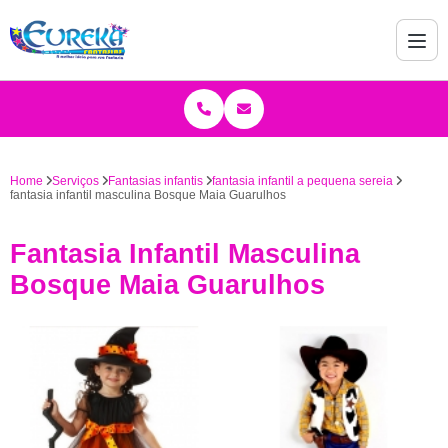
Home
Serviços
Fantasias infantis
fantasia infantil a pequena sereia
fantasia infantil masculina Bosque Maia Guarulhos
Fantasia Infantil Masculina
Bosque Maia Guarulhos