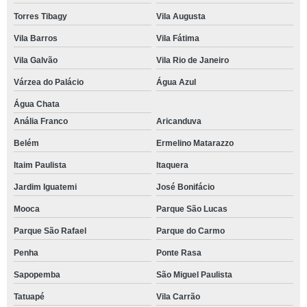
Torres Tibagy
Vila Augusta
Vila Barros
Vila Fátima
Vila Galvão
Vila Rio de Janeiro
Várzea do Palácio
Água Azul
Água Chata
Anália Franco
Aricanduva
Belém
Ermelino Matarazzo
Itaim Paulista
Itaquera
Jardim Iguatemi
José Bonifácio
Mooca
Parque São Lucas
Parque São Rafael
Parque do Carmo
Penha
Ponte Rasa
Sapopemba
São Miguel Paulista
Tatuapé
Vila Carrão