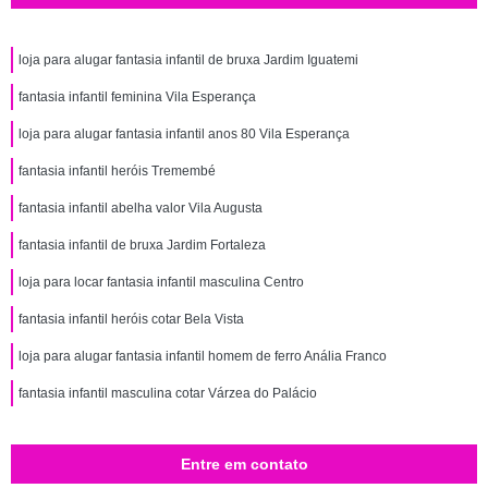
loja para alugar fantasia infantil de bruxa Jardim Iguatemi
fantasia infantil feminina Vila Esperança
loja para alugar fantasia infantil anos 80 Vila Esperança
fantasia infantil heróis Tremembé
fantasia infantil abelha valor Vila Augusta
fantasia infantil de bruxa Jardim Fortaleza
loja para locar fantasia infantil masculina Centro
fantasia infantil heróis cotar Bela Vista
loja para alugar fantasia infantil homem de ferro Anália Franco
fantasia infantil masculina cotar Várzea do Palácio
Entre em contato