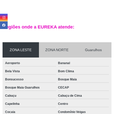
Regiões onde a EUREKA atende:
ZONA LESTE
ZONA NORTE
Guarulhos
Aeroporto
Bananal
Bela Vista
Bom Clima
Bonsucesso
Bosque Maia
Bosque Maia Guarulhos
CECAP
Cabuçu
Cabuçu de Cima
Capelinha
Centro
Cocaia
Condomínio Veigas