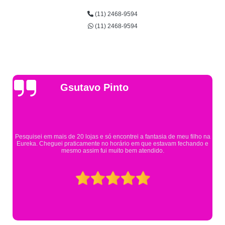
(11) 2468-9594
(11) 2468-9594
Gsutavo Pinto
Pesquisei em mais de 20 lojas e só encontrei a fantasia de meu filho na
Eureka. Cheguei praticamente no horário em que estavam fechando e
mesmo assim fui muito bem atendido.