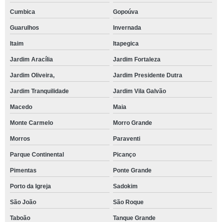
Cumbica
Gopoúva
Guarulhos
Invernada
Itaim
Itapegica
Jardim Aracília
Jardim Fortaleza
Jardim Oliveira,
Jardim Presidente Dutra
Jardim Tranquilidade
Jardim Vila Galvão
Macedo
Maia
Monte Carmelo
Morro Grande
Morros
Paraventi
Parque Continental
Picanço
Pimentas
Ponte Grande
Porto da Igreja
Sadokim
São João
São Roque
Taboão
Tanque Grande