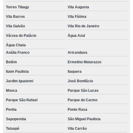
Torres Tibagy
Vila Augusta
Vila Barros
Vila Fátima
Vila Galvão
Vila Rio de Janeiro
Várzea do Palácio
Água Azul
Água Chata
Anália Franco
Aricanduva
Belém
Ermelino Matarazzo
Itaim Paulista
Itaquera
Jardim Iguatemi
José Bonifácio
Mooca
Parque São Lucas
Parque São Rafael
Parque do Carmo
Penha
Ponte Rasa
Sapopemba
São Miguel Paulista
Tatuapé
Vila Carrão