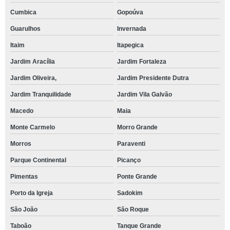
Cumbica
Gopoúva
Guarulhos
Invernada
Itaim
Itapegica
Jardim Aracília
Jardim Fortaleza
Jardim Oliveira,
Jardim Presidente Dutra
Jardim Tranquilidade
Jardim Vila Galvão
Macedo
Maia
Monte Carmelo
Morro Grande
Morros
Paraventi
Parque Continental
Picanço
Pimentas
Ponte Grande
Porto da Igreja
Sadokim
São João
São Roque
Taboão
Tanque Grande