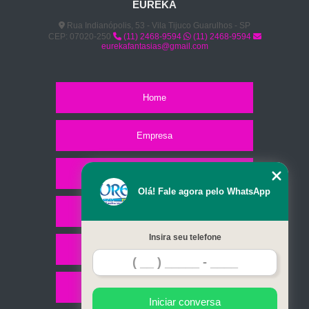
EUREKA
Rua Indianópolis, 53 - Vila Tijuco Guarulhos - SP
CEP: 07020-250
(11) 2468-9594
(11) 2468-9594
eurekafantasias@gmail.com
Home
Empresa
Missão
Olá! Fale agora pelo WhatsApp
Serviços
Insira seu telefone
Contato
Mapa do site
Iniciar conversa