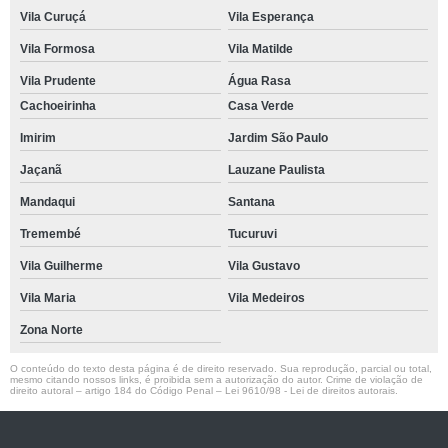
Vila Curuçá
Vila Esperança
Vila Formosa
Vila Matilde
Vila Prudente
Água Rasa
Cachoeirinha
Casa Verde
Imirim
Jardim São Paulo
Jaçanã
Lauzane Paulista
Mandaqui
Santana
Tremembé
Tucuruvi
Vila Guilherme
Vila Gustavo
Vila Maria
Vila Medeiros
Zona Norte
O conteúdo do texto desta página é de direito reservado. Sua reprodução, parcial ou total,
mesmo citando nossos links, é proibida sem a autorização do autor. Crime de violação de
direito autoral – artigo 184 do Código Penal –
Lei 9610/98 - Lei de direitos autorais
.