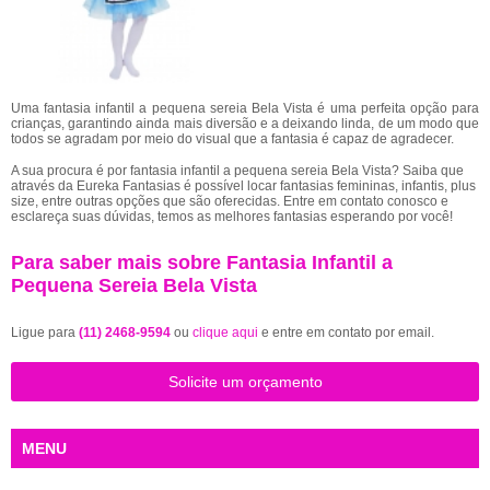
Uma fantasia infantil a pequena sereia Bela Vista é uma perfeita opção para
crianças, garantindo ainda mais diversão e a deixando linda, de um modo que
todos se agradam por meio do visual que a fantasia é capaz de agradecer.
A sua procura é por fantasia infantil a pequena sereia Bela Vista? Saiba que
através da Eureka Fantasias é possível locar fantasias femininas, infantis, plus
size, entre outras opções que são oferecidas. Entre em contato conosco e
esclareça suas dúvidas, temos as melhores fantasias esperando por você!
Para saber mais sobre Fantasia Infantil a
Pequena Sereia Bela Vista
Ligue para
(11) 2468-9594
ou
clique aqui
e entre em contato por email.
Solicite um orçamento
MENU