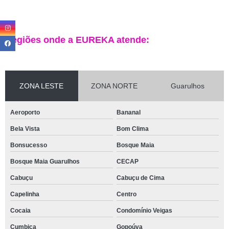
Regiões onde a EUREKA atende:
ZONA LESTE
ZONA NORTE
Guarulhos
Aeroporto
Bananal
Bela Vista
Bom Clima
Bonsucesso
Bosque Maia
Bosque Maia Guarulhos
CECAP
Cabuçu
Cabuçu de Cima
Capelinha
Centro
Cocaia
Condomínio Veigas
Cumbica
Gopoúva