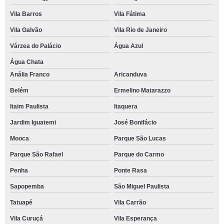
Vila Barros
Vila Fátima
Vila Galvão
Vila Rio de Janeiro
Várzea do Palácio
Água Azul
Água Chata
Anália Franco
Aricanduva
Belém
Ermelino Matarazzo
Itaim Paulista
Itaquera
Jardim Iguatemi
José Bonifácio
Mooca
Parque São Lucas
Parque São Rafael
Parque do Carmo
Penha
Ponte Rasa
Sapopemba
São Miguel Paulista
Tatuapé
Vila Carrão
Vila Curuçá
Vila Esperança