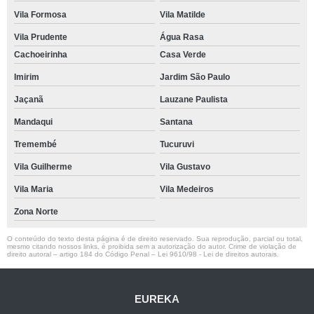
Vila Formosa
Vila Matilde
Vila Prudente
Água Rasa
Cachoeirinha
Casa Verde
Imirim
Jardim São Paulo
Jaçanã
Lauzane Paulista
Mandaqui
Santana
Tremembé
Tucuruvi
Vila Guilherme
Vila Gustavo
Vila Maria
Vila Medeiros
Zona Norte
O conteúdo do texto desta página é de direito reservado. Sua reprodução, parcial ou total,
mesmo citando nossos links, é proibida sem a autorização do autor. Crime de violação de
direito autoral – artigo 184 do Código Penal –
Lei 9610/98 - Lei de direitos autorais
.
EUREKA