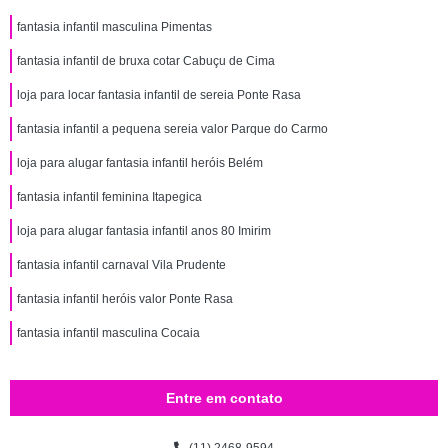
fantasia infantil masculina Pimentas
fantasia infantil de bruxa cotar Cabuçu de Cima
loja para locar fantasia infantil de sereia Ponte Rasa
fantasia infantil a pequena sereia valor Parque do Carmo
loja para alugar fantasia infantil heróis Belém
fantasia infantil feminina Itapegica
loja para alugar fantasia infantil anos 80 Imirim
fantasia infantil carnaval Vila Prudente
fantasia infantil heróis valor Ponte Rasa
fantasia infantil masculina Cocaia
Entre em contato