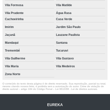
Vila Formosa
Vila Matilde
Vila Prudente
Água Rasa
Cachoeirinha
Casa Verde
Imirim
Jardim São Paulo
Jaçanã
Lauzane Paulista
Mandaqui
Santana
Tremembé
Tucuruvi
Vila Guilherme
Vila Gustavo
Vila Maria
Vila Medeiros
Zona Norte
O conteúdo do texto desta página é de direito reservado. Sua reprodução, parcial ou total,
mesmo citando nossos links, é proibida sem a autorização do autor. Crime de violação de
direito autoral – artigo 184 do Código Penal –
Lei 9610/98 - Lei de direitos autorais
.
EUREKA