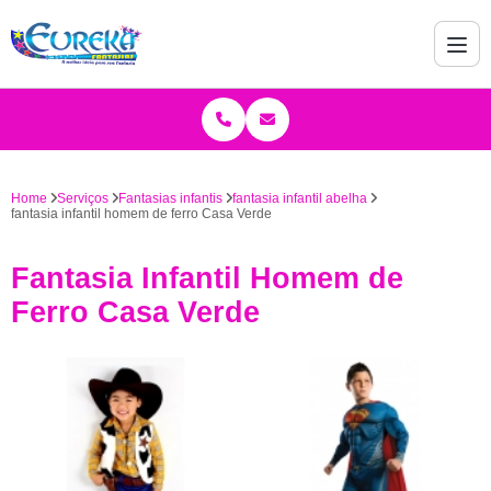
Home
Serviços
Fantasias infantis
fantasia infantil abelha
fantasia infantil homem de ferro Casa Verde
Fantasia Infantil Homem de
Ferro Casa Verde