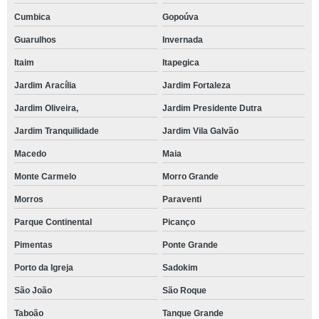
Cumbica
Gopoúva
Guarulhos
Invernada
Itaim
Itapegica
Jardim Aracília
Jardim Fortaleza
Jardim Oliveira,
Jardim Presidente Dutra
Jardim Tranquilidade
Jardim Vila Galvão
Macedo
Maia
Monte Carmelo
Morro Grande
Morros
Paraventi
Parque Continental
Picanço
Pimentas
Ponte Grande
Porto da Igreja
Sadokim
São João
São Roque
Taboão
Tanque Grande