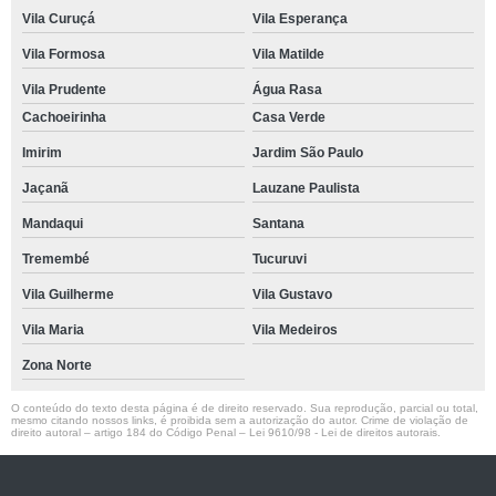
Vila Curuçá
Vila Esperança
Vila Formosa
Vila Matilde
Vila Prudente
Água Rasa
Cachoeirinha
Casa Verde
Imirim
Jardim São Paulo
Jaçanã
Lauzane Paulista
Mandaqui
Santana
Tremembé
Tucuruvi
Vila Guilherme
Vila Gustavo
Vila Maria
Vila Medeiros
Zona Norte
O conteúdo do texto desta página é de direito reservado. Sua reprodução, parcial ou total,
mesmo citando nossos links, é proibida sem a autorização do autor. Crime de violação de
direito autoral – artigo 184 do Código Penal –
Lei 9610/98 - Lei de direitos autorais
.