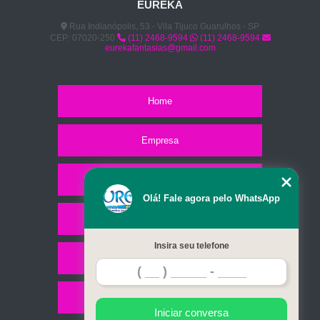
EUREKA
Rua Indianópolis, 53 - Vila Tijuco Guarulhos - SP
CEP: 07020-250
(11) 2468-9594
(11) 2468-9594
eurekafantasias@gmail.com
Home
Empresa
Missão
Olá! Fale agora pelo WhatsApp
Serviços
Insira seu telefone
Contato
Mapa do site
Iniciar conversa