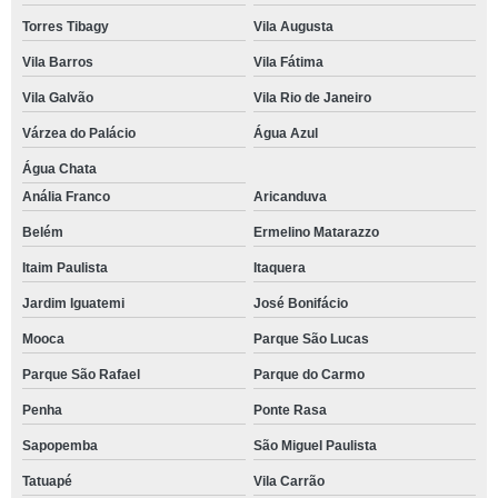
Torres Tibagy
Vila Augusta
Vila Barros
Vila Fátima
Vila Galvão
Vila Rio de Janeiro
Várzea do Palácio
Água Azul
Água Chata
Anália Franco
Aricanduva
Belém
Ermelino Matarazzo
Itaim Paulista
Itaquera
Jardim Iguatemi
José Bonifácio
Mooca
Parque São Lucas
Parque São Rafael
Parque do Carmo
Penha
Ponte Rasa
Sapopemba
São Miguel Paulista
Tatuapé
Vila Carrão