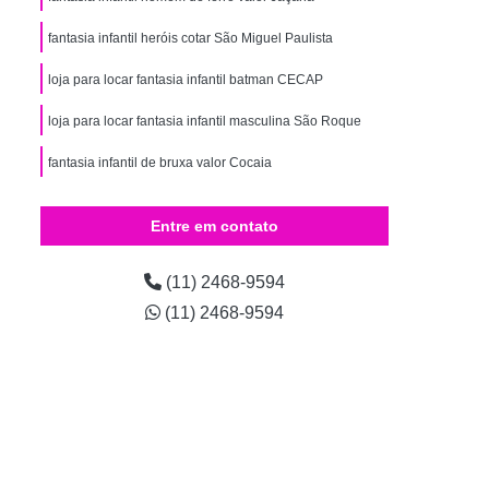
arnaval Hippie
Fantasia Carnaval Jasmine
fantasia infantil heróis cotar São Miguel Paulista
antasia de Carnaval para Casal
loja para locar fantasia infantil batman CECAP
Fantasia para Carnaval Casal
Fantasia para Carnaval de Rua
loja para locar fantasia infantil masculina São Roque
Fantasia para Carnaval Homem
fantasia infantil de bruxa valor Cocaia
Fantasia para Carnaval Masculina
Entre em contato
sia Pirata Cigana
Fantasia Pirata Criativa
de Luxo Feminina
Fantasia Pirata Feminina
(11) 2468-9594
Pirata Feminina Luxo
Fantasia Pirata Infantil
(11) 2468-9594
rata Simples
Fantasia Piratas do Caribe
 Size
Fantasia Bela Plus Size
oween Plus Size
Fantasia Plus Size Anos 60
ve
Fantasia Plus Size Carnaval