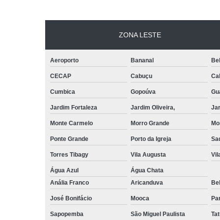
ZONA LESTE
Aeroporto
Bananal
Bel
CECAP
Cabuçu
Ca
Cumbica
Gopoúva
Gu
Jardim Fortaleza
Jardim Oliveira,
Jar
Monte Carmelo
Morro Grande
Mo
Ponte Grande
Porto da Igreja
Sa
Torres Tibagy
Vila Augusta
Vil
Água Azul
Água Chata
Anália Franco
Aricanduva
Be
José Bonifácio
Mooca
Pa
Sapopemba
São Miguel Paulista
Ta