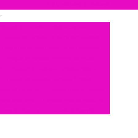
(11) 2468-9594
(11) 2468-9594
Aluguel de Fantasia Feminina Carnaval
Aluguel de Fantasia Feminina com Corselet
Aluguel de Fantasia Feminina de Halloween
Aluguel de Fantasia Feminina de Pirata
ói
Aluguel de Fantasia Feminina Egípcia
Aluguel de Fantasia Feminina Simples
 Anos 60 Feminina
Fantasia Anos 60 Homem
fantil Masculina
Fantasia Anos 60 Masculino
 Anos 60 Plus Size
Fantasia de Anos 60
Fantasia de Anos 60 Infantil
ia com Corset
Fantasia Feminina Bruxa