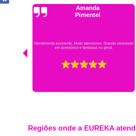
Sol Silva
nde variedade
Amei o atendimento na loja. As fantasias todas em óti
.
estado, e melhor ainda, podem ser ajustadas. Nota 10
Regiões onde a EUREKA atend