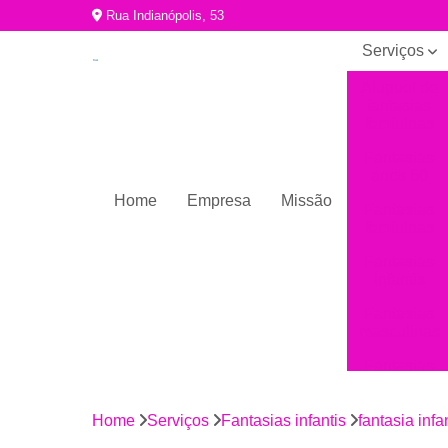
Rua Indianópolis, 53
Serviços
Aluguel de
fantasias
femininas
Fantasias
anos 60
Home
Empresa
Missão
Fantasias
femininas
Fantasias
infantis
Fantasias
masculinas
Fantasias
para
carnaval
Home
Serviços
Fantasias infantis
fantasia infa
Fantasias