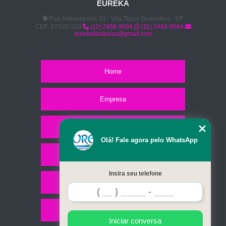
EUREKA
Rua Indianópolis, 53 - Vila Tijuco Guarulhos - SP
CEP: 07020-250
(11) 2468-9594
(11) 2468-9594
eurekafantasias@gmail.com
Home
Empresa
Missão
Olá! Fale agora pelo WhatsApp
Serviços
Insira seu telefone
Contato
Mapa do site
Iniciar conversa