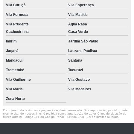
Vila Curuçá
Vila Esperança
Vila Formosa
Vila Matilde
Vila Prudente
Água Rasa
Cachoeirinha
Casa Verde
Imirim
Jardim São Paulo
Jaçanã
Lauzane Paulista
Mandaqui
Santana
Tremembé
Tucuruvi
Vila Guilherme
Vila Gustavo
Vila Maria
Vila Medeiros
Zona Norte
O conteúdo do texto desta página é de direito reservado. Sua reprodução, parcial ou total,
mesmo citando nossos links, é proibida sem a autorização do autor. Crime de violação de
direito autoral – artigo 184 do Código Penal –
Lei 9610/98 - Lei de direitos autorais
.