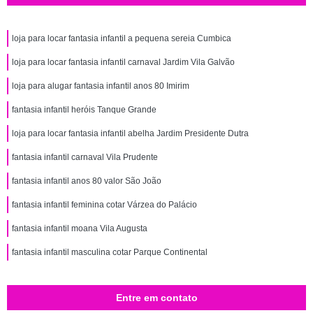
loja para locar fantasia infantil a pequena sereia Cumbica
loja para locar fantasia infantil carnaval Jardim Vila Galvão
loja para alugar fantasia infantil anos 80 Imirim
fantasia infantil heróis Tanque Grande
loja para locar fantasia infantil abelha Jardim Presidente Dutra
fantasia infantil carnaval Vila Prudente
fantasia infantil anos 80 valor São João
fantasia infantil feminina cotar Várzea do Palácio
fantasia infantil moana Vila Augusta
fantasia infantil masculina cotar Parque Continental
Entre em contato