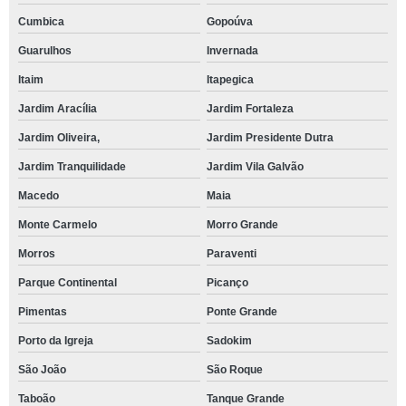
Cumbica
Gopoúva
Guarulhos
Invernada
Itaim
Itapegica
Jardim Aracília
Jardim Fortaleza
Jardim Oliveira,
Jardim Presidente Dutra
Jardim Tranquilidade
Jardim Vila Galvão
Macedo
Maia
Monte Carmelo
Morro Grande
Morros
Paraventi
Parque Continental
Picanço
Pimentas
Ponte Grande
Porto da Igreja
Sadokim
São João
São Roque
Taboão
Tanque Grande