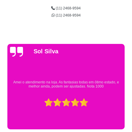
(11) 2468-9594
(11) 2468-9594
Gsutavo Pinto
Pesquisei em mais de 20 lojas e só encontrei a fantasia de meu filho n
Eureka. Cheguei praticamente no horário em que estavam fechando 
mesmo assim fui muito bem atendido.