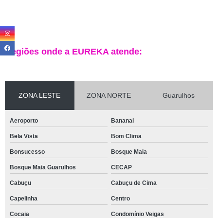
Regiões onde a EUREKA atende:
ZONA LESTE
ZONA NORTE
Guarulhos
Aeroporto
Bananal
Bela Vista
Bom Clima
Bonsucesso
Bosque Maia
Bosque Maia Guarulhos
CECAP
Cabuçu
Cabuçu de Cima
Capelinha
Centro
Cocaia
Condomínio Veigas