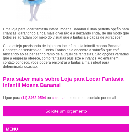
Uma loja para locar fantasia infantil moana Bananal é uma perfeita opção para
crianças, garantindo ainda mais diversão e a deixando linda, de um modo que
todos se agradam por meio do visual que a fantasia é capaz de agradecer.
Caso esteja precisando de loja para locar fantasia infantil moana Bananal,
Conheça os serviços da Eureka Fantasias e encontre a solução que está
buscando ao se pensar no ramo de aluguel de fantasias. São opções variadas
que a empresa oferece, como fantasias plus size e infantis. Ao entrar em
contato conosco, você poderá encontrar a fantasia mais ideal para
determinada ocasião.
Para saber mais sobre Loja para Locar Fantasia
Infantil Moana Bananal
Ligue para
(11) 2468-9594
ou
clique aqui
e entre em contato por email.
Solicite um orçamento
MENU