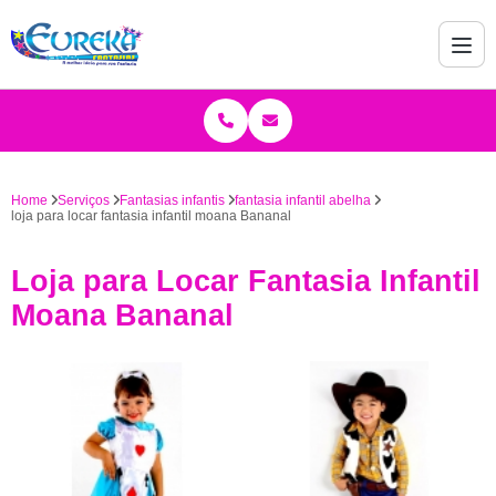
Home
Serviços
Fantasias infantis
fantasia infantil abelha
loja para locar fantasia infantil moana Bananal
Loja para Locar Fantasia Infantil
Moana Bananal