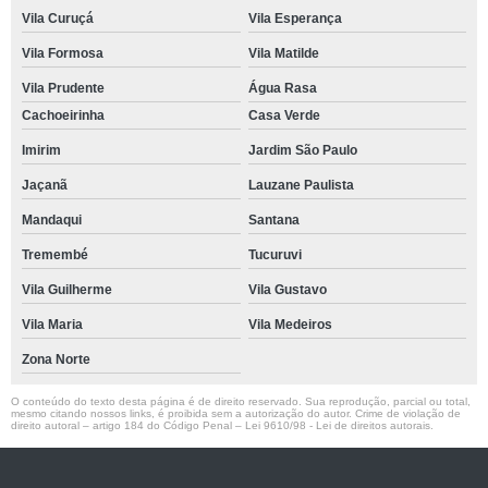
Vila Curuçá
Vila Esperança
Vila Formosa
Vila Matilde
Vila Prudente
Água Rasa
Cachoeirinha
Casa Verde
Imirim
Jardim São Paulo
Jaçanã
Lauzane Paulista
Mandaqui
Santana
Tremembé
Tucuruvi
Vila Guilherme
Vila Gustavo
Vila Maria
Vila Medeiros
Zona Norte
O conteúdo do texto desta página é de direito reservado. Sua reprodução, parcial ou total,
mesmo citando nossos links, é proibida sem a autorização do autor. Crime de violação de
direito autoral – artigo 184 do Código Penal –
Lei 9610/98 - Lei de direitos autorais
.